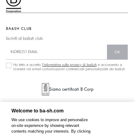
Partner
Nuova Collezione
Borse Teddy
Circolarità
Trova Il Negozio
Boots
Comunità
Collezione Sostenibile
BA&SH CLUB
Iscriviti al ba&sh club
OK
Ho letto e accetto
l'informativa sulla privacy di ba&sh
e acconsento a
ricevere via e-mail comunicazioni commerciali personalizzate da ba&sh.
Siamo certificati B Corp
Welcome to ba-sh.com
We use cookies to improve and personalize
on-site experience by showing relevant
contents matching your interests. By clicking