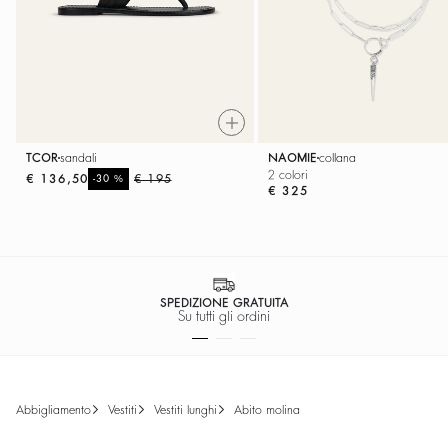
NAOMIE
collana
TCOR
sandali
2 colori
€ 136,50
%
€ 195
-30
€ 325
SPEDIZIONE GRATUITA
Su tutti gli ordini
abbigliamento
vestiti
vestiti lunghi
abito molina