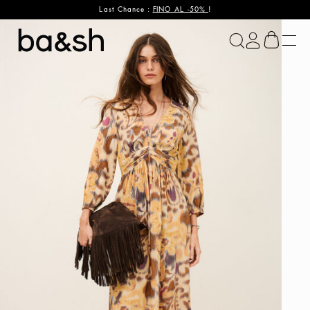
Last Chance :
FINO AL -50%
!
ba&sh