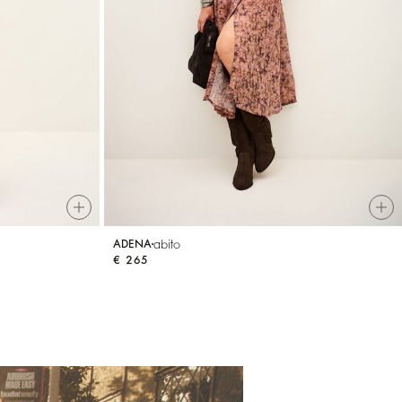
abito
ADENA
€ 265