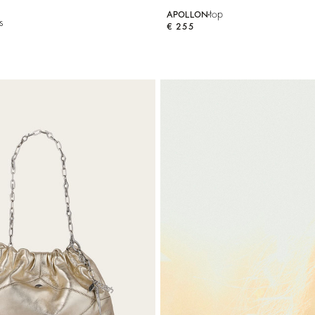
top
APOLLON
s
€ 255