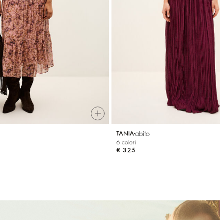
abito
TANIA
6 colori
€ 325