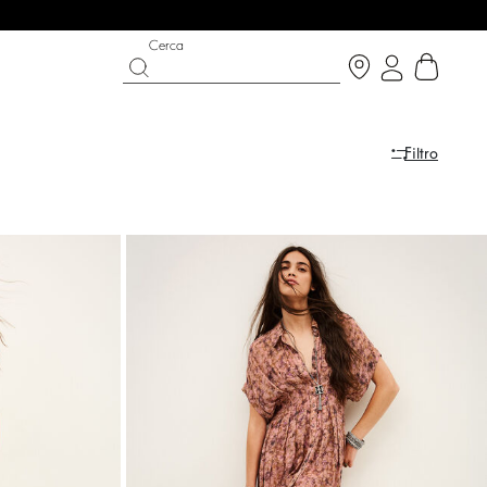
Cerca
Filtro
 THE BRIGHT SIDE
T CHANCE
SCARPE
COLLEZIONE PARTYWEAR
uista ora
Scoprire
Scoprire