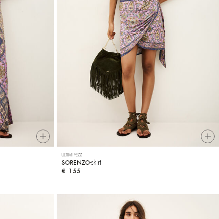
ULTIMI PEZZI
skirt
SORENZO
€ 155