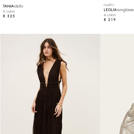
abito
ESAURITO
TANIA
sunglasse
LEOLIA
6 colori
4 colori
€ 325
€ 219