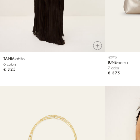
NOVITÀ
abito
TANIA
borsa
JUNE
6 colori
7 colori
€ 325
€ 375