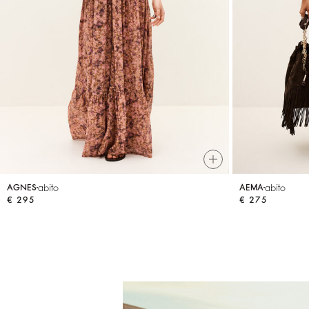
T-shirts
Tute
abito
abito
AGNES
AEMA
€ 295
€ 275