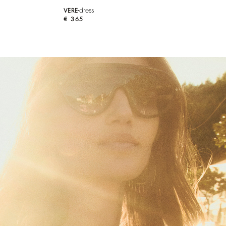
dress
VERE
€ 365