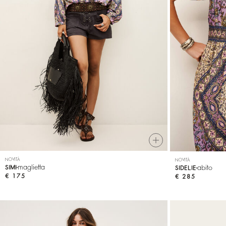
NOVITÀ
NOVITÀ
maglietta
abito
SIMI
SIDELIE
€ 175
€ 285