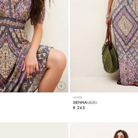
NOVITÀ
abito
SIENNA
€ 265