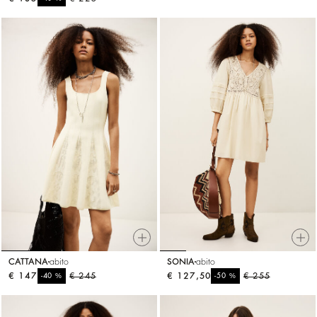
CATTANA
abito
SONIA
abito
€ 147
%
€ 245
€ 127,50
%
€ 255
-40
-50