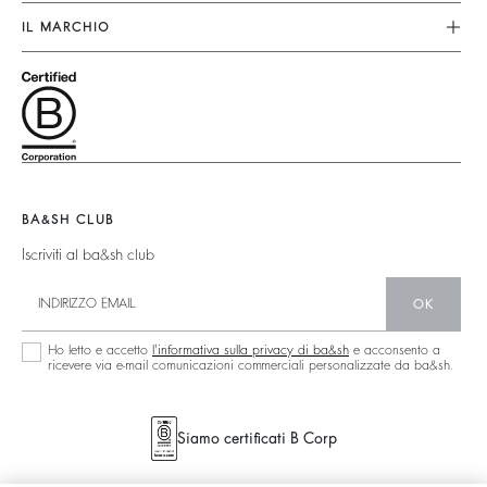
Gonne
I Nostri Impegni
Note Legali
IL MARCHIO
Top & Camicie
Impronta
Accessibilità
Unisciti All'avventura
Maglioni & Cardigan
Materiali
Condizioni Generali Di Vendita
Barbara & Sharon
Giacche & Cappotti
Partner
Nuova Collezione
Borse Teddy
Circolarità
Trova Il Negozio
Boots
Comunità
Collezione Sostenibile
BA&SH CLUB
Iscriviti al ba&sh club
OK
Ho letto e accetto
l'informativa sulla privacy di ba&sh
e acconsento a
ricevere via e-mail comunicazioni commerciali personalizzate da ba&sh.
Siamo certificati B Corp