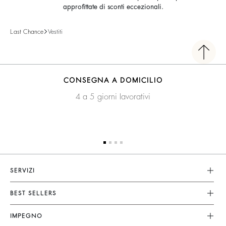
approfittate di sconti eccezionali.
Last Chance
Vestiti
CONSEGNA A DOMICILIO
4 a 5 giorni lavorativi
SERVIZI
Servizio Clienti
BEST SELLERS
FAQ
Vestiti
IMPEGNO
Resi & Rimborsi