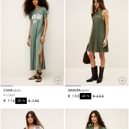
CIVIA
abito
SINNTA
abito
4 colori
€ 135
%
€ 225
-40
€ 116
%
€ 145
-20