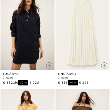
TONA
dress
SINNTA
dress
2 colori
2 colori
€ 112,50
%
€ 225
€ 135
%
€ 225
-50
-40