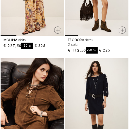
MOLINA
abito
TEODORA
dress
2 colori
€ 227,50
%
€ 325
-30
€ 112,50
%
€ 225
-50