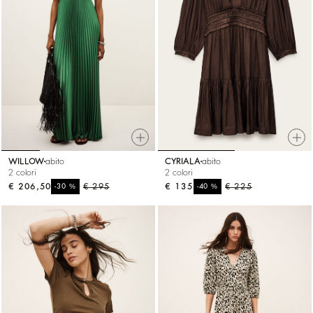
WILLOW
abito
CYRIALA
abito
2 colori
2 colori
€ 206,50
%
€ 295
€ 135
%
€ 225
-30
-40