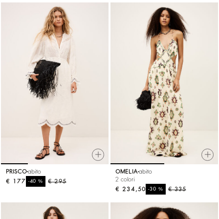
PRISCO
abito
OMELIA
abito
2 colori
€ 177
%
€ 295
-40
€ 234,50
%
€ 335
-30