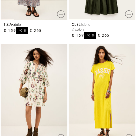
TIZIA
abito
CLELI
abito
2 colori
€ 159
%
€ 265
-40
€ 159
%
€ 265
-40