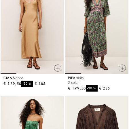
CIANA
abito
PIPA
abito
2 colori
€ 129,50
%
€ 185
-30
€ 199,50
%
€ 285
-30