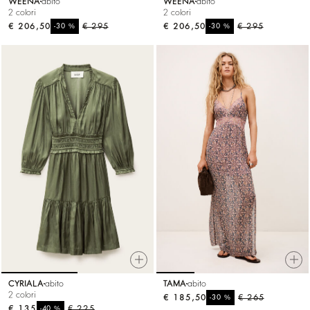
WEENA
abito
WEENA
abito
2 colori
2 colori
€ 206,50
%
€ 295
€ 206,50
%
€ 295
-30
-30
CYRIALA
abito
TAMA
abito
2 colori
€ 185,50
%
€ 265
-30
€ 135
%
€ 225
-40