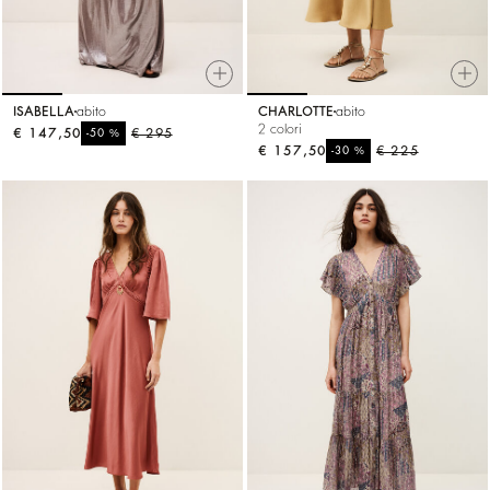
ISABELLA
abito
CHARLOTTE
abito
2 colori
€ 147,50
%
€ 295
-50
€ 157,50
%
€ 225
-30