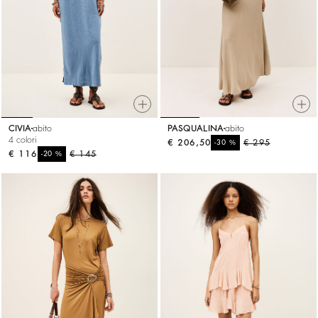
CIVIA
abito
PASQUALINA
abito
4 colori
€ 206,50
%
€ 295
-30
€ 116
%
€ 145
-20