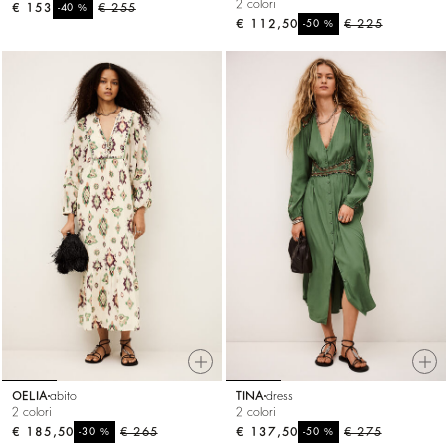
2 colori
€ 153
%
€ 255
-40
€ 112,50
%
€ 225
-50
OELIA
abito
TINA
dress
2 colori
2 colori
€ 185,50
%
€ 265
€ 137,50
%
€ 275
-30
-50