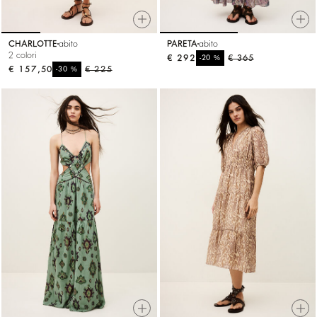
CHARLOTTE
abito
PARETA
abito
2 colori
€ 292
%
€ 365
-20
€ 157,50
%
€ 225
-30