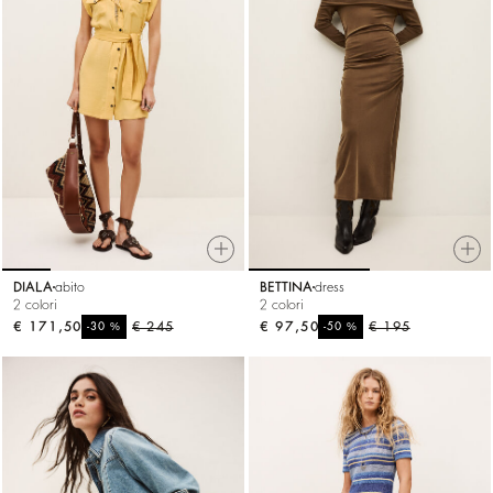
DIALA
abito
BETTINA
dress
2 colori
2 colori
€ 171,50
%
€ 245
€ 97,50
%
€ 195
-30
-50