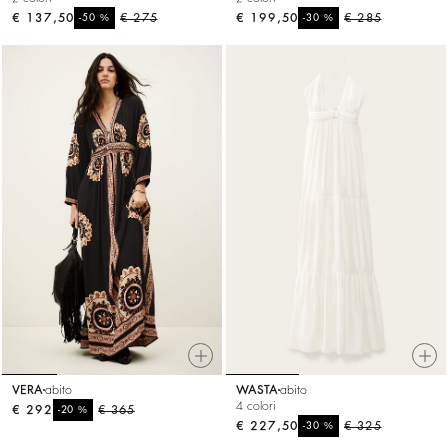
€ 137,50
%
€ 275
€ 199,50
%
€ 285
-50
-30
VERA
abito
WASTA
abito
4 colori
€ 292
%
€ 365
-20
€ 227,50
%
€ 325
-30