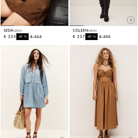
SEDA
abito
COLEEN
abito
€ 255
%
€ 425
€ 237
%
€ 395
-40
-40