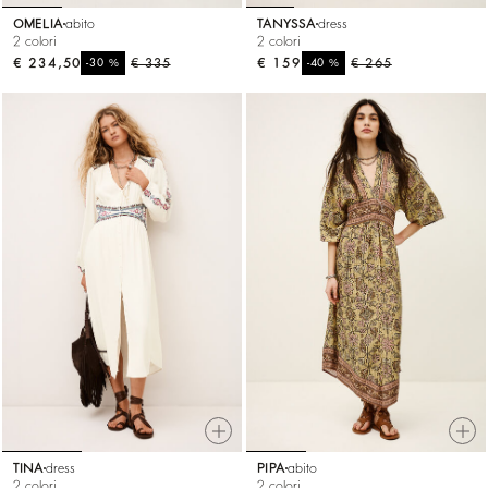
OMELIA
abito
TANYSSA
dress
2 colori
2 colori
€ 234,50
%
€ 335
€ 159
%
€ 265
-30
-40
TINA
dress
PIPA
abito
2 colori
2 colori