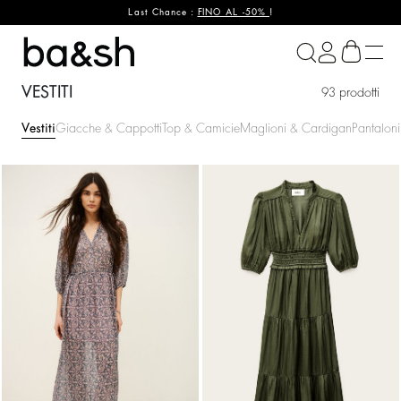
Last Chance :
FINO AL -50%
!
ba&sh
VESTITI
93 prodotti
Vestiti
Giacche & Cappotti
Top & Camicie
Maglioni & Cardigan
Pantaloni