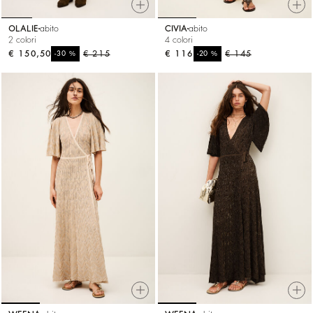
OLALIE
abito
CIVIA
abito
2 colori
4 colori
€ 150,50
%
€ 215
€ 116
%
€ 145
-30
-20