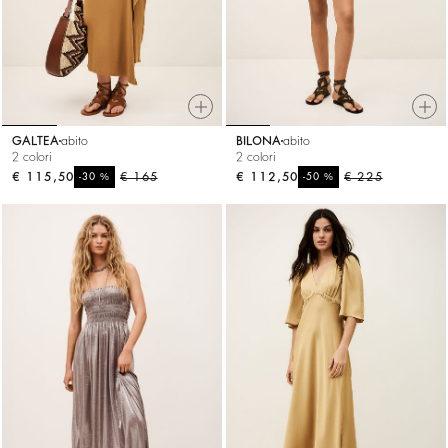
GALTEA
abito
BILONA
abito
2 colori
2 colori
€ 115,50
%
€ 165
€ 112,50
%
€ 225
-30
-50