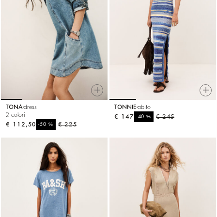
TONA
dress
TONNIE
abito
2 colori
€ 147
%
€ 245
-40
€ 112,50
%
€ 225
-50