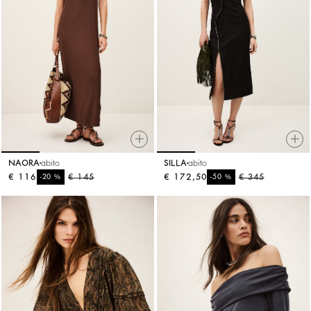
NAORA
abito
SILLA
abito
€ 116
%
€ 145
€ 172,50
%
€ 345
-20
-50