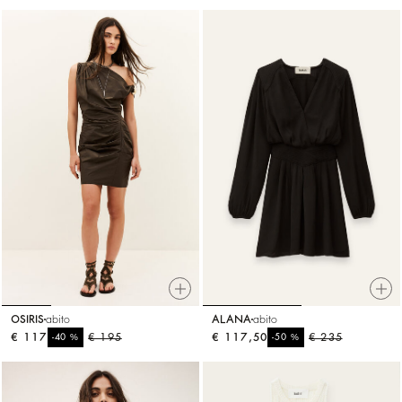
OSIRIS
abito
ALANA
abito
€ 117
%
€ 195
€ 117,50
%
€ 235
-40
-50