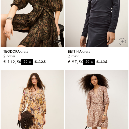
TEODORA
dress
BETTINA
dress
2 colori
2 colori
€ 112,50
%
€ 225
€ 97,50
%
€ 195
-50
-50