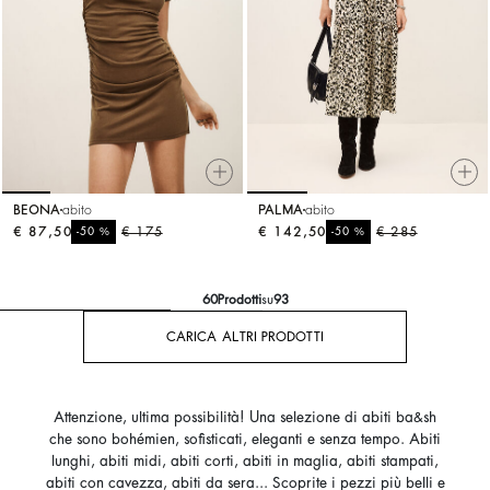
BEONA
abito
PALMA
abito
€ 87,50
%
€ 175
€ 142,50
%
€ 285
-50
-50
60
Prodotti
su
93
CARICA ALTRI PRODOTTI
Attenzione, ultima possibilità! Una selezione di abiti ba&sh
che sono bohémien, sofisticati, eleganti e senza tempo. Abiti
lunghi, abiti midi, abiti corti, abiti in maglia, abiti stampati,
abiti con cavezza, abiti da sera... Scoprite i pezzi più belli e