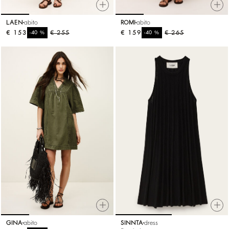
LAEN
abito
ROMI
abito
€ 153
%
€ 255
€ 159
%
€ 265
-40
-40
GINA
abito
SINNTA
dress