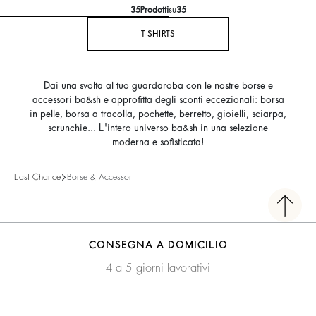
35
Prodotti
su
35
T-SHIRTS
Dai una svolta al tuo guardaroba con le nostre borse e
accessori ba&sh e approfitta degli sconti eccezionali: borsa
in pelle, borsa a tracolla, pochette, berretto, gioielli, sciarpa,
scrunchie... L'intero universo ba&sh in una selezione
moderna e sofisticata!
Last Chance
Borse & Accessori
CONSEGNA A DOMICILIO
4 a 5 giorni lavorativi