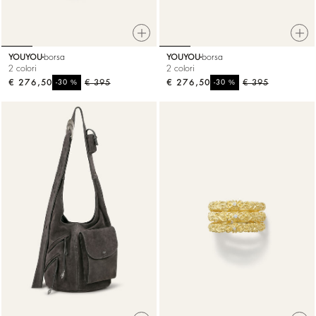
YOUYOU
borsa
YOUYOU
borsa
2 colori
2 colori
€ 276,50
%
€ 395
€ 276,50
%
€ 395
-30
-30