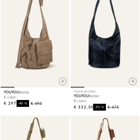
YOUYOU
borsa
ONLINE EXCLUSIVE
YOUYOU
borsa
8 colori
8 colori
€ 297
%
€ 495
-40
€ 332,50
%
€ 475
-30