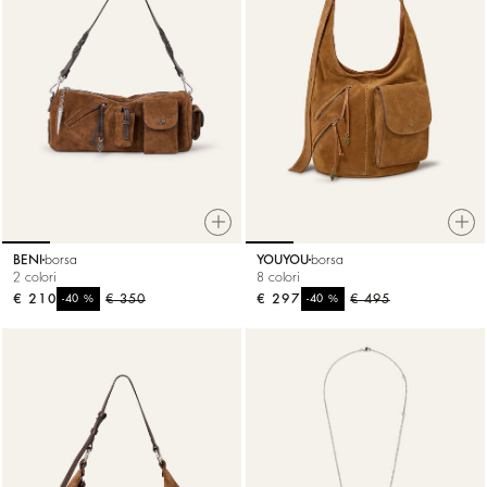
BENI
borsa
YOUYOU
borsa
2 colori
8 colori
€ 210
%
€ 350
€ 297
%
€ 495
-40
-40