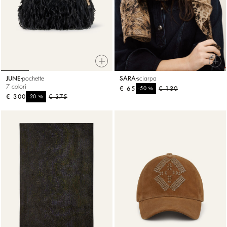
JUNE
pochette
SARA
sciarpa
7 colori
€ 65
%
€ 130
-50
€ 300
%
€ 375
-20