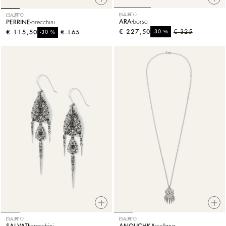
ESAURITO
ESAURITO
ARA
borsa
PERRINE
orecchini
€ 227,50
%
€ 325
€ 115,50
%
€ 165
-30
-30
ESAURITO
ESAURITO