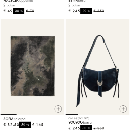
HALYCE
cappellino
BENI
borsa
2 colori
2 colori
€ 49
%
€ 70
€ 245
%
€ 350
-30
-30
SOFIA
sciarpa
ONLINE EXCLUSIVE
YOUYOU
borsa
€ 82,50
%
€ 165
-50
€ 245
%
€ 350
-30