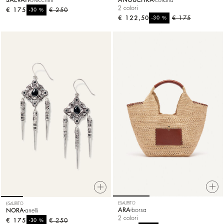
SALVATI
orecchini
ANOUCHKA
collana
2 colori
€ 175
%
€ 250
-30
€ 122,50
%
€ 175
-30
ESAURITO
ESAURITO
ARA
borsa
NORA
anelli
2 colori
€ 175
%
€ 250
-30