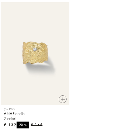
ESAURITO
ANAE
anello
2 colori
€ 132
%
€ 165
-20