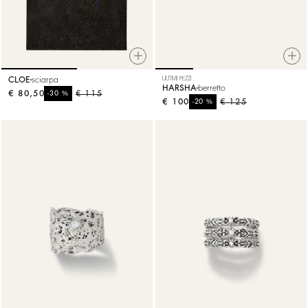
CLOE
sciarpa
ULTIMI PEZZI
HARSHA
berretto
€ 80,50
%
€ 115
-30
€ 100
%
€ 125
-20