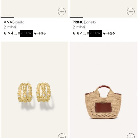
ANAE
anello
PRINCE
anello
2 colori
2 colori
€ 94,50
%
€ 135
€ 87,50
%
€ 125
-30
-30