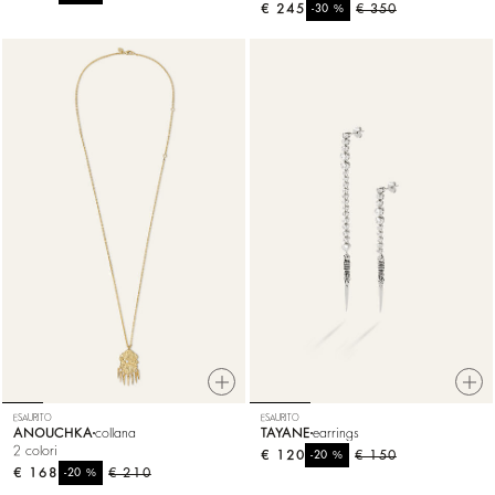
€ 245
%
€ 350
-30
ESAURITO
ESAURITO
ANOUCHKA
collana
TAYANE
earrings
2 colori
€ 120
%
€ 150
-20
€ 168
%
€ 210
-20