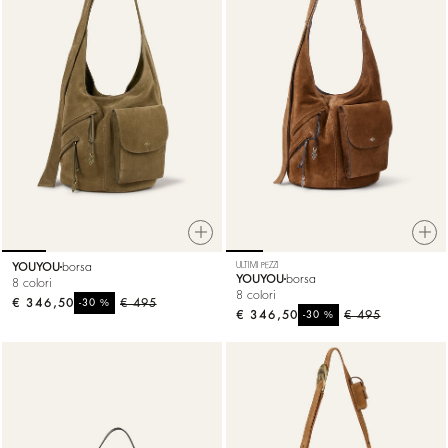
YOUYOU
borsa
ULTIMI PEZZI
YOUYOU
borsa
8 colori
8 colori
€ 346,50
%
€ 495
-30
€ 346,50
%
€ 495
-30