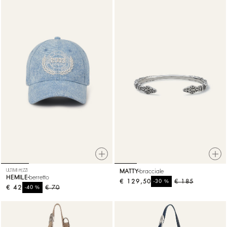
ULTIMI PEZZI
MATTY
bracciale
HEMILE
berretto
€ 129,50
%
€ 185
-30
€ 42
%
€ 70
-40