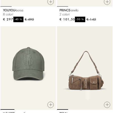
YOUYOU
borsa
PRINCE
anello
8 colori
2 colori
€ 297
%
€ 495
€ 101,50
%
€ 145
-40
-30