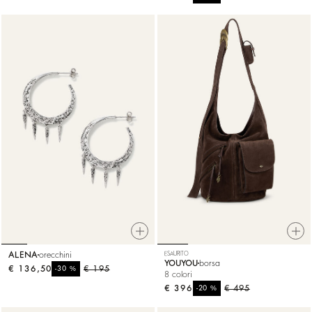
ALENA
orecchini
ESAURITO
YOUYOU
borsa
€ 136,50
%
€ 195
-30
8 colori
€ 396
%
€ 495
-20