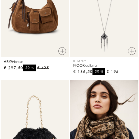
ARYA
borsa
ULTIMI PEZZI
NOOR
collana
€ 297,50
%
€ 425
-30
€ 136,50
%
€ 195
-30