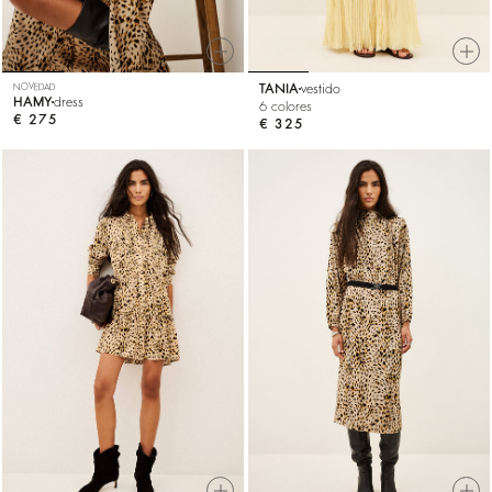
NOVEDAD
TANIA
vestido
HAMY
dress
6 colores
€ 275
€ 325