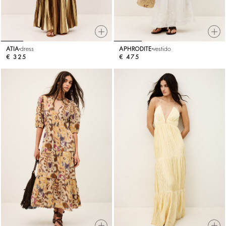
ATIA
dress
APHRODITE
vestido
€ 325
€ 475