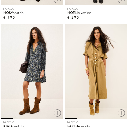
NOVEDAD
NOVEDAD
HOSY
vestido
HOELIA
vestido
€ 195
€ 295
NOVEDAD
NOVEDAD
KIMIA
vestido
PARISA
vestido