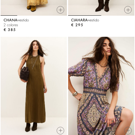
CHANA
vestido
CIAHARA
vestido
2 colores
€ 295
€ 385