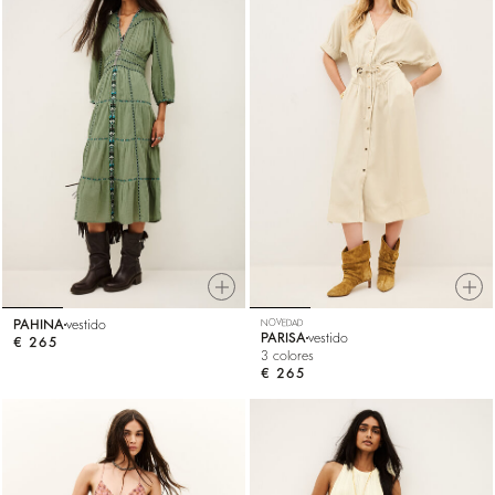
PAHINA
vestido
NOVEDAD
PARISA
vestido
€ 265
3 colores
€ 265