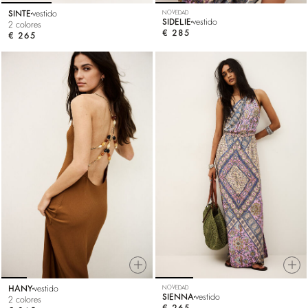
SINTE
vestido
NOVEDAD
SIDELIE
vestido
2 colores
€ 285
€ 265
HANY
vestido
NOVEDAD
SIENNA
vestido
2 colores
€ 265