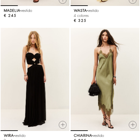
MADELIA
vestido
WASTA
vestido
€ 245
4 colores
€ 325
WIRA
vestido
CHIARINA
vestido