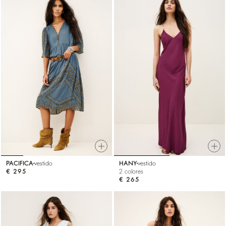
PACIFICA
vestido
HANY
vestido
€ 295
2 colores
€ 265