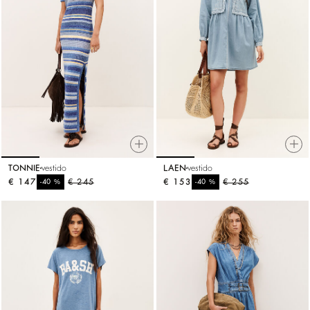
TONNIE
vestido
LAEN
vestido
€ 147
%
€ 245
€ 153
%
€ 255
-40
-40