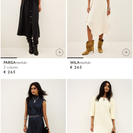
PARISA
vestido
WILA
vestido
3 colores
€ 265
€ 265