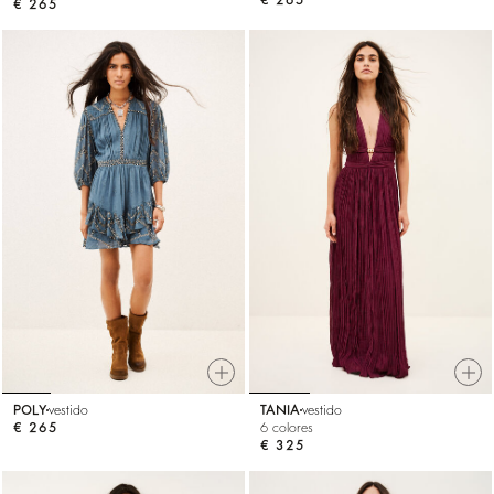
€ 265
POLY
vestido
TANIA
vestido
€ 265
6 colores
€ 325