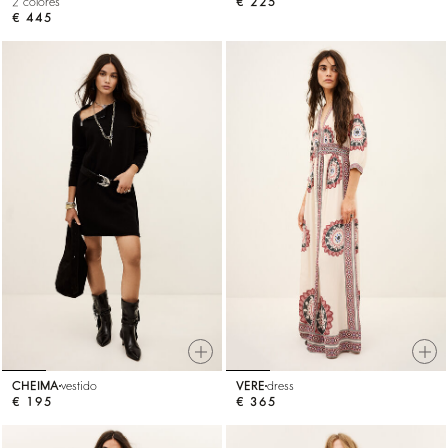
2 colores
€ 225
€ 445
CHEIMA
vestido
VERE
dress
€ 195
€ 365