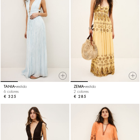
TANIA
vestido
ZEMA
vestido
6 colores
2 colores
€ 325
€ 285