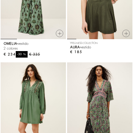
OMELIA
vestido
WELLNESS COLLECTION
AURA
vestido
2 colores
€ 185
€ 234
%
€ 335
-30