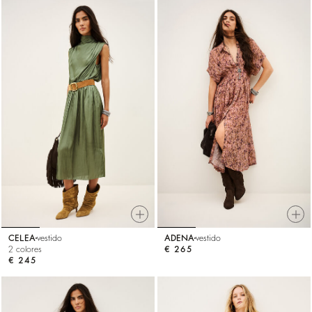
CELEA
vestido
ADENA
vestido
2 colores
€ 265
€ 245