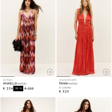
AGOTADO
ONLINE EXCLUSIVE
ANAELLE
vestido
TANIA
vestido
6 colores
€ 234
%
€ 335
-30
€ 325