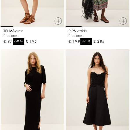
TELMA
dress
PIPA
vestido
2 colores
2 colores
€ 97
%
€ 195
€ 199
%
€ 285
-50
-30