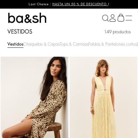
Last Chance :
HASTA UN 50 % DE DESCUENTO
!
ba&sh
VESTIDOS
149 productos
Vestidos
Chaquetas & Capas
Tops & Camisas
Faldas & Pantalones cortos