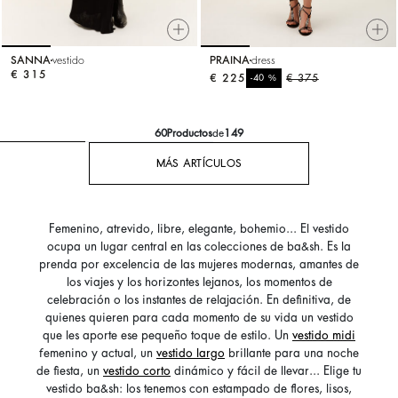
SANNA
vestido
PRAINA
dress
€ 315
€ 225
%
€ 375
-40
60
Productos
de
149
MÁS ARTÍCULOS
Femenino, atrevido, libre, elegante, bohemio... El vestido
ocupa un lugar central en las colecciones de ba&sh. Es la
prenda por excelencia de las mujeres modernas, amantes de
los viajes y los horizontes lejanos, los momentos de
celebración o los instantes de relajación. En definitiva, de
quienes quieren para cada momento de su vida un vestido
que les aporte ese pequeño toque de estilo. Un
vestido midi
femenino y actual, un
vestido largo
brillante para una noche
de fiesta, un
vestido corto
dinámico y fácil de llevar... Elige tu
vestido ba&sh: los tenemos con estampado de flores, lisos,