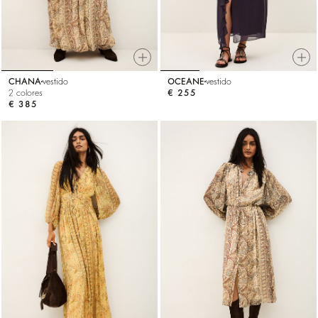
CHANA
vestido
OCEANE
vestido
2 colores
€ 255
€ 385