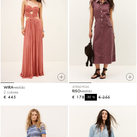
WIRA
vestido
ÚLTIMAS PIEZAS
RISO
vestido
2 colores
€ 445
€ 178
%
€ 255
-30