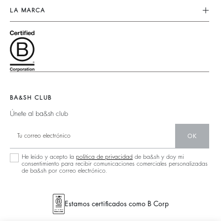
Nueva Collección
Encuentre Su Talla
LA MARCA
Tops & Camisas
Ropa
Aviso Legal
Únete A La Aventura
Jerséis & Cardigans
Sostenible
Términos & Condiciones
Barbara & Sharon
Chaquetas & Capas
Accessorios
Accesibilidad
125 Et Après
Bolsos Teddy
Bolsos
Nueva Colección
Botas
Zapatos
Localizador De Tiendas
Joyas
BA&SH CLUB
Únete al ba&sh club
OK
He leído y acepto la
política de privacidad
de ba&sh y doy mi
consentimiento para recibir comunicaciones comerciales personalizadas
de ba&sh por correo electrónico.
Estamos certificados como B Corp