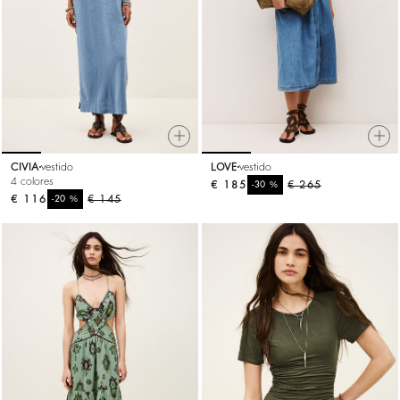
CIVIA
vestido
LOVE
vestido
4 colores
€ 185
%
€ 265
-30
€ 116
%
€ 145
-20