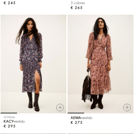
€ 245
3 colores
€ 265
NOVEDAD
AEMA
vestido
KACY
vestido
€ 275
€ 295