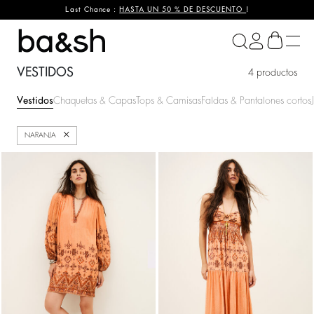
Last Chance :
HASTA UN 50 % DE DESCUENTO
!
ba&sh
VESTIDOS
4 productos
Vestidos
Chaquetas & Capas
Tops & Camisas
Faldas & Pantalones cortos
Cerrar
NARANJA