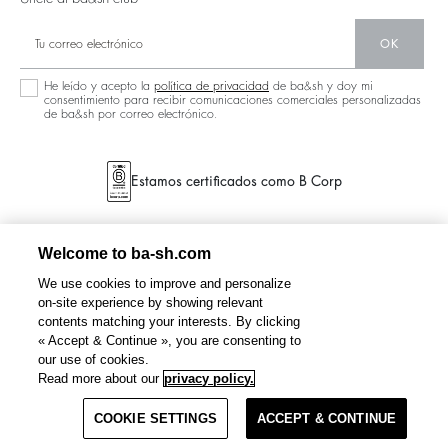
OK
He leído y acepto la
política de privacidad
de ba&sh y doy mi
consentimiento para recibir comunicaciones comerciales personalizadas
de ba&sh por correo electrónico.
Estamos certificados como B Corp
Welcome to ba-sh.com
We use cookies to improve and personalize
on-site experience by showing relevant
contents matching your interests. By clicking
« Accept & Continue », you are consenting to
our use of cookies.
Read more about our
privacy policy.
COOKIE SETTINGS
ACCEPT & CONTINUE
TÉRMINOS & CONDICIONES
POLÍTICA DE PRIVACIDAD
SITEMAP
SPAIN