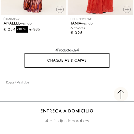
ÚLTIMAS PIEZAS
ONLINE EXCLUSIVE
ANAELLE
vestido
TANIA
vestido
6 colores
€ 234
%
€ 335
-30
€ 325
4
Productos
de
4
CHAQUETAS & CAPAS
Ropa
Vestidos
ENTREGA A DOMICILIO
4 a 5 días laborables