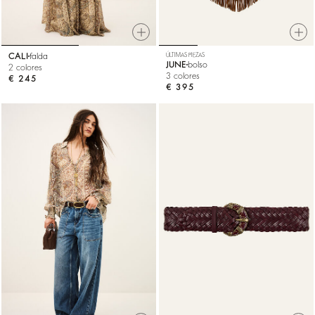
CALI
falda
ÚLTIMAS PIEZAS
JUNE
bolso
2 colores
3 colores
€ 245
€ 395