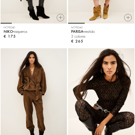
NOVEDAD
NOVEDAD
NIKO
vaqueros
PARISA
vestido
€ 175
3 colores
€ 265