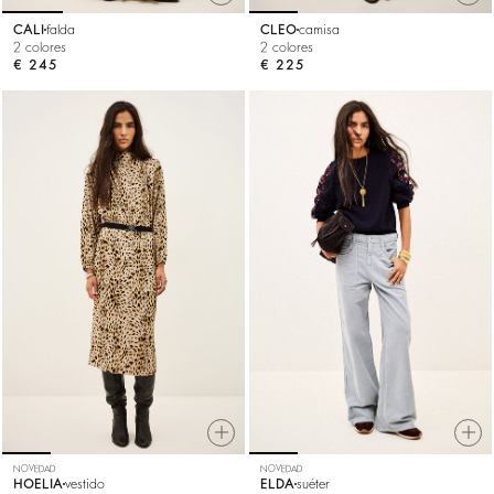
CALI
falda
CLEO
camisa
2 colores
2 colores
€ 245
€ 225
NOVEDAD
NOVEDAD
HOELIA
vestido
ELDA
suéter