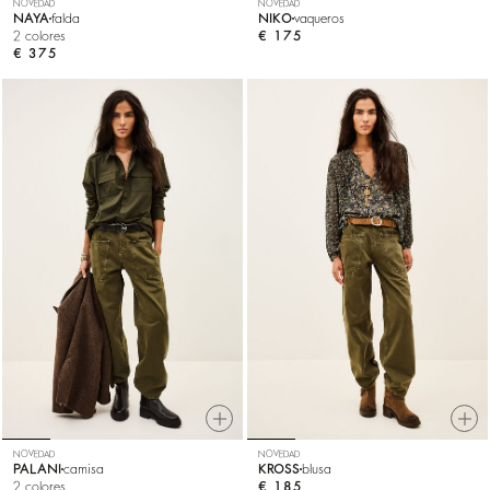
NOVEDAD
NOVEDAD
NAYA
falda
NIKO
vaqueros
2 colores
€ 175
€ 375
NOVEDAD
NOVEDAD
PALANI
camisa
KROSS
blusa
2 colores
€ 185