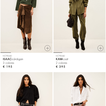
NOVEDAD
NOVEDAD
ISAAC
cárdigan
KAM
coat
3 colores
2 colores
€ 195
€ 395