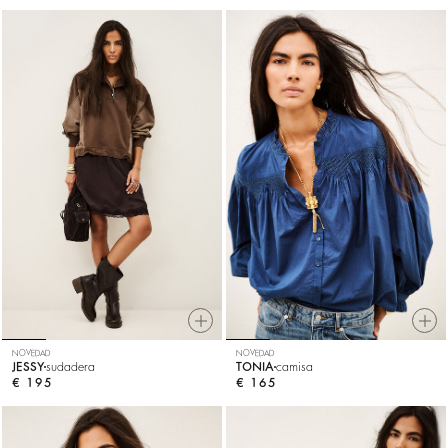
NOVEDAD
NOVEDAD
JESSY
sudadera
TONIA
camisa
€ 195
€ 165