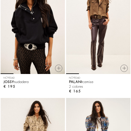
NOVEDAD
NOVEDAD
JOSSY
sudadera
PALANI
camisa
€ 195
2 colores
€ 165