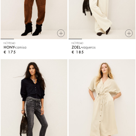
NOVEDAD
NOVEDAD
HONY
camisa
ZOEL
vaqueros
€ 175
€ 185