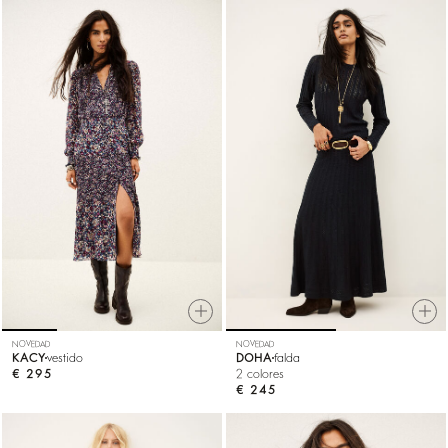
NOVEDAD
NOVEDAD
KACY
vestido
DOHA
falda
€ 295
2 colores
€ 245