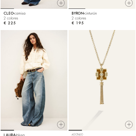
CLEO
camisa
BYRON
cinturón
2 colores
2 colores
€ 225
€ 195
LAURA
blusa
AGOTADO