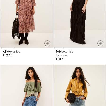
AEMA
vestido
TANIA
vestido
€ 275
6 colores
€ 325