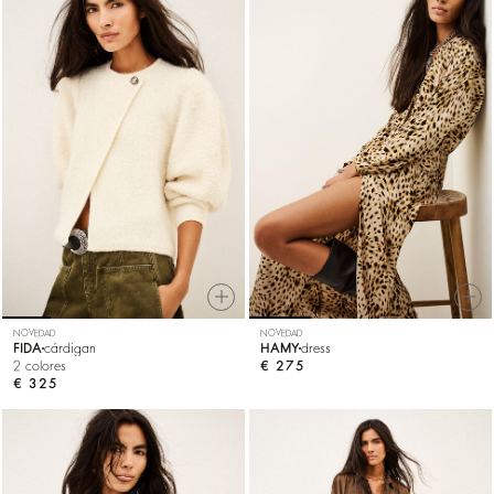
NOVEDAD
NOVEDAD
FIDA
cárdigan
HAMY
dress
2 colores
€ 275
€ 325