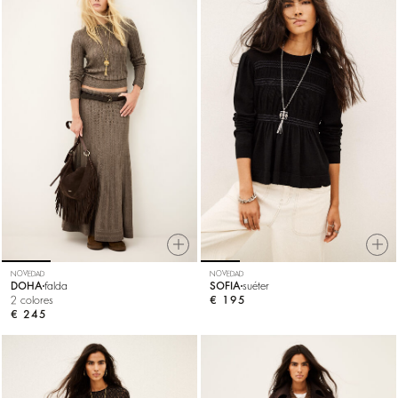
NOVEDAD
NOVEDAD
DOHA
falda
SOFIA
suéter
2 colores
€ 195
€ 245