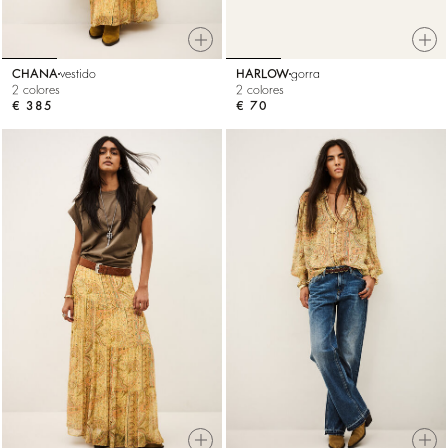
CHANA
vestido
HARLOW
gorra
2 colores
2 colores
€ 385
€ 70