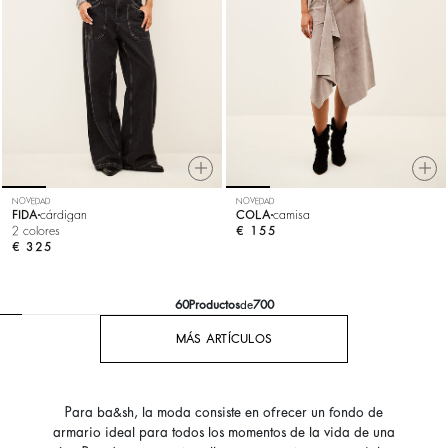
NOVEDAD
NOVEDAD
FIDA
cárdigan
COLA
camisa
2 colores
€ 155
€ 325
60
Productos
de
700
MÁS ARTÍCULOS
Para ba&sh, la moda consiste en ofrecer un fondo de
armario ideal para todos los momentos de la vida de una