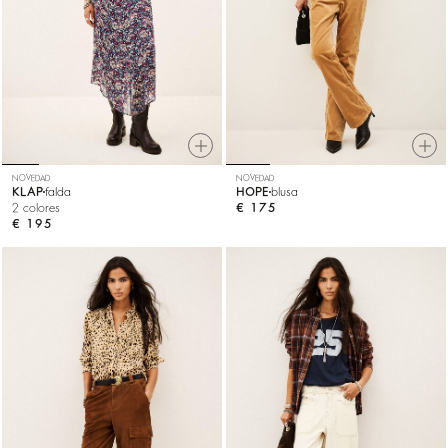
NOVEDAD
NOVEDAD
KLAP
falda
HOPE
blusa
2 colores
€ 175
€ 195