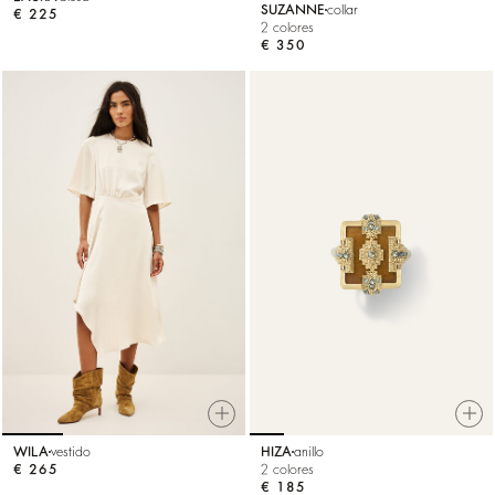
SUZANNE
collar
€ 225
2 colores
€ 350
WILA
vestido
HIZA
anillo
€ 265
2 colores
€ 185