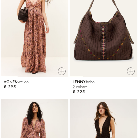
AGNES
vestido
LENNY
bolso
€ 295
2 colores
€ 225