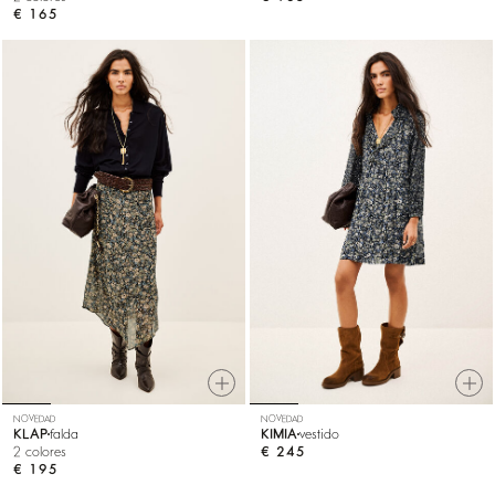
€ 165
NOVEDAD
NOVEDAD
KLAP
falda
KIMIA
vestido
2 colores
€ 245
€ 195