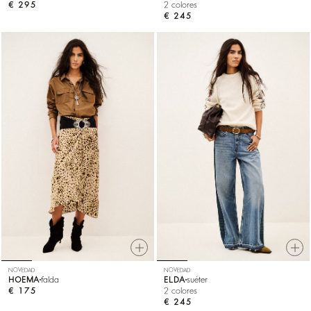
€ 295
2 colores
€ 245
NOVEDAD
NOVEDAD
HOEMA
falda
ELDA
suéter
€ 175
2 colores
€ 245