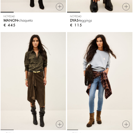
NOVEDAD
NOVEDAD
MANON
chaqueta
DYAS
leggings
€ 445
€ 115