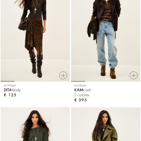
NOVEDAD
NOVEDAD
DITA
body
KAM
coat
€ 125
2 colores
€ 395