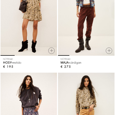
NOVEDAD
NOVEDAD
HOSY
vestido
MAJA
cárdigan
€ 195
€ 275