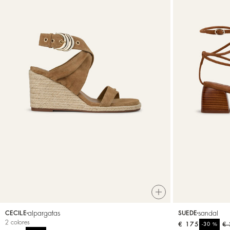
alpargatas
sandal
CECILE
SUEDE
2 colores
€ 175
%
€
-30