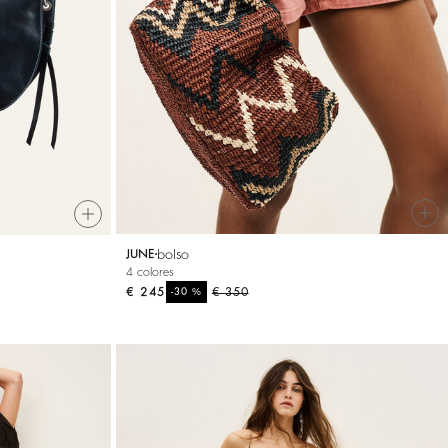
bolso
JUNE
4 colores
€ 245
%
€ 350
-30