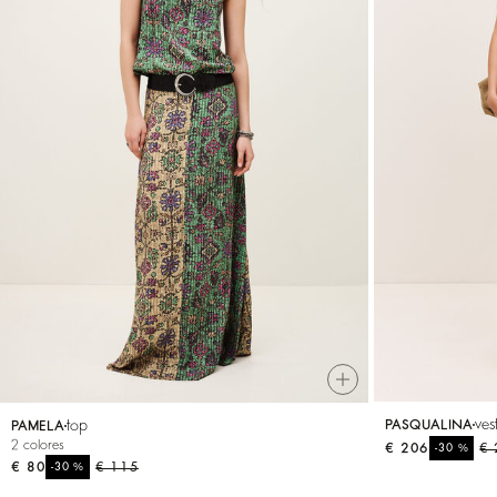
ves
top
PASQUALINA
PAMELA
2 colores
€ 206
%
€ 
-30
€ 80
%
€ 115
-30