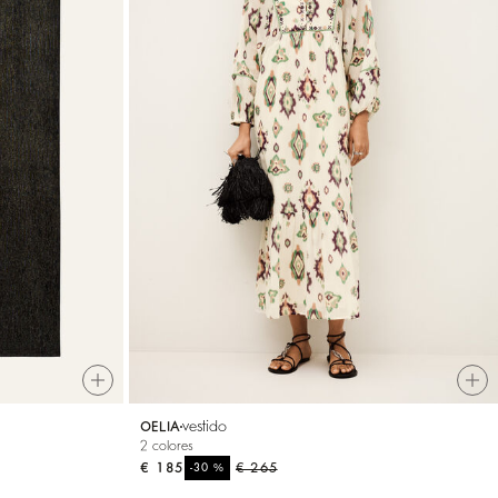
vestido
OELIA
2 colores
€ 185
%
€ 265
-30