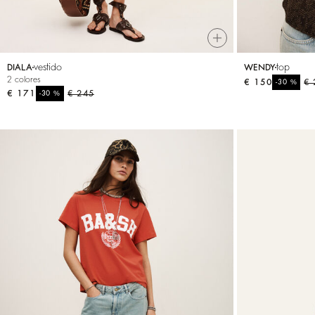
vestido
top
DIALA
WENDY
2 colores
€ 150
%
€ 
-30
€ 171
%
€ 245
-30