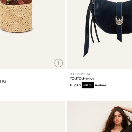
ONLINE EXCLUSIVE
bolso
YOUYOU
295
€ 245
%
€ 350
-30