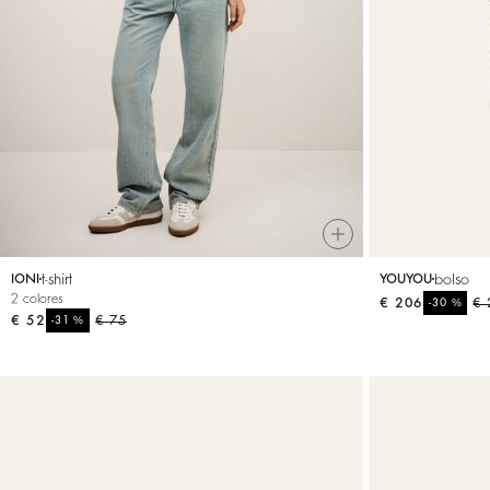
t-shirt
bolso
IONI
YOUYOU
2 colores
€ 206
%
€ 
-30
€ 52
%
€ 75
-31