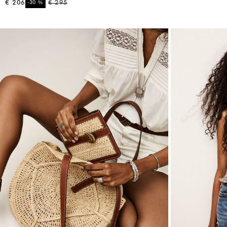
€ 206
%
€ 295
-30