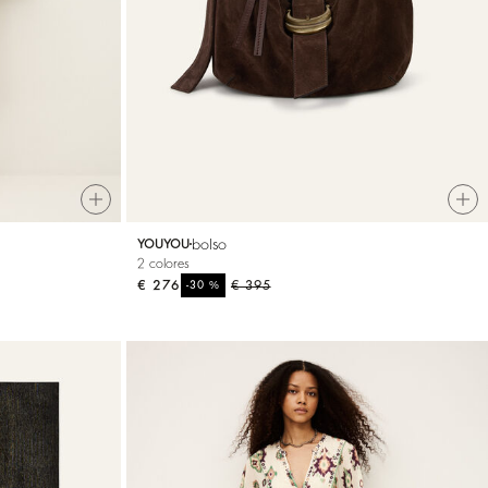
bolso
YOUYOU
2 colores
€ 276
%
€ 395
-30