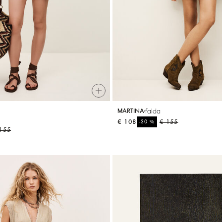
falda
MARTINA
€ 108
%
€ 155
-30
155