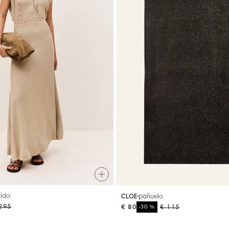
tido
pañuelo
CLOE
295
€ 80
%
€ 115
-30