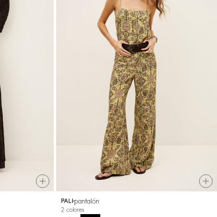
pantalón
PALI
2 colores