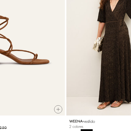
vestido
WEENA
2 colores
 250