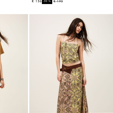
€ 136
%
€ 195
-30