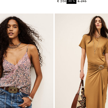
€ 206
%
€ 295
-30