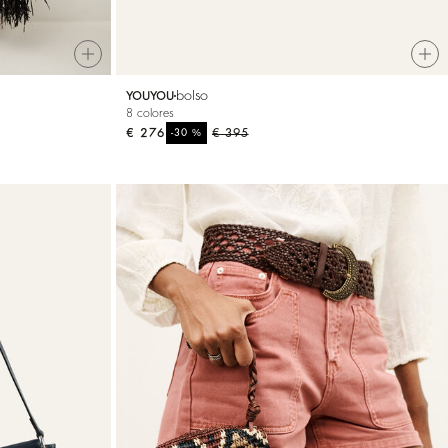
bolso
YOUYOU
8 colores
€ 276
%
€ 395
-30