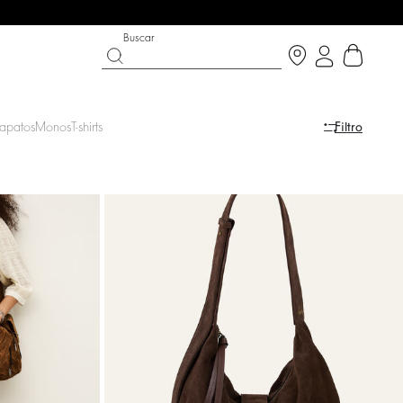
Buscar
apatos
Monos
T-shirts
Filtro
A
ST CHANCE
ZAPATOS
COLECCIÓN PARTYWEAR
scubrir
Descubrir
Descubrir