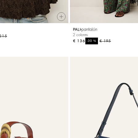
pantalón
PALI
2 colores
215
€ 136
%
€ 195
-30