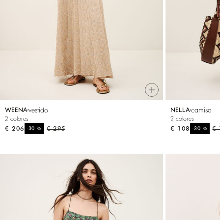
VER TODO
Sweatshirts
Zapatos
vestido
camisa
WEENA
NELLA
2 colores
2 colores
€ 206
%
€ 295
€ 108
%
€ 
-30
-30