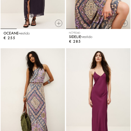
OCEANE
vestido
NOVEDAD
SIDELIE
vestido
€ 255
€ 285