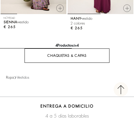
NOVEDAD
HANY
vestido
SIENNA
vestido
2 colores
€ 265
€ 265
4
Productos
de
4
CHAQUETAS & CAPAS
Ropa
Vestidos
ENTREGA A DOMICILIO
4 a 5 días laborables