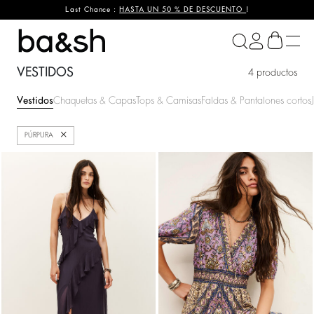
Last Chance :
HASTA UN 50 % DE DESCUENTO
!
ba&sh
VESTIDOS
4 productos
Vestidos
Chaquetas & Capas
Tops & Camisas
Faldas & Pantalones cortos
Cerrar
PÚRPURA