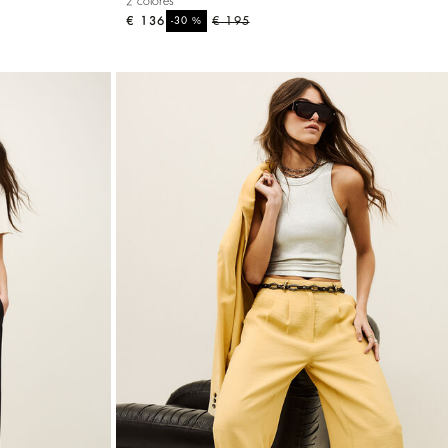
2 colores
€ 136
%
€ 195
-30