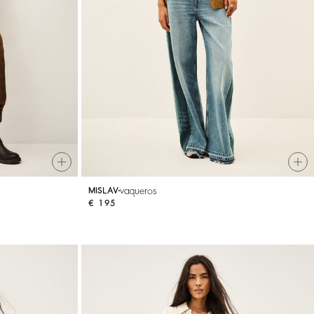
vaqueros
MISLAV
€ 195