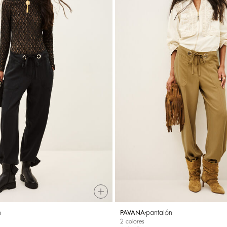
n
pantalón
PAVANA
2 colores