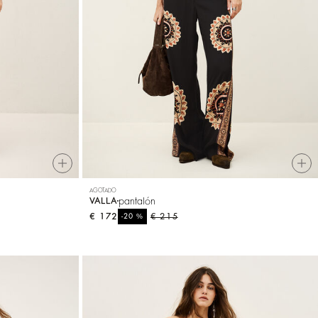
AGOTADO
pantalón
VALLA
€ 172
%
€ 215
-20