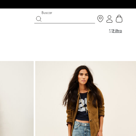
Buscar
Filtro
A
ST CHANCE
ZAPATOS
COLECCIÓN PARTYWEAR
scubrir
Descubrir
Descubrir