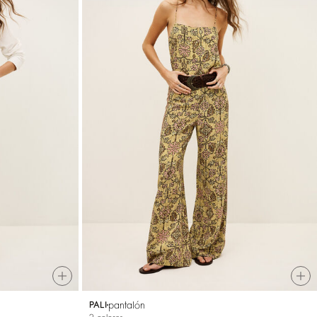
pantalón
PALI