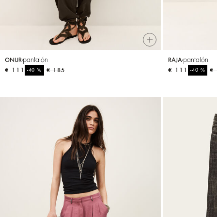
pantalón
pantalón
ONUR
RAJA
€ 111
%
€ 185
€ 111
%
€
-40
-40