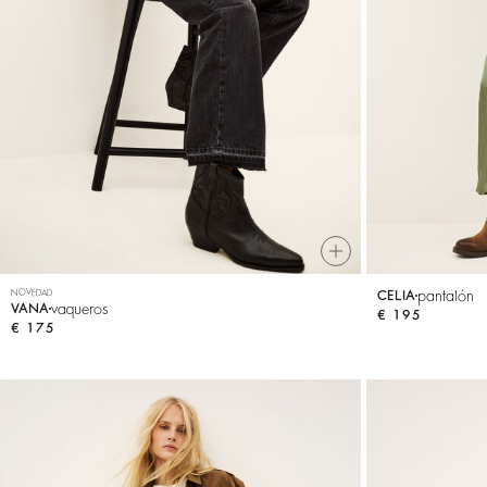
VER TODO
Sweatshirts
Zapatos
NOVEDAD
pantalón
CELIA
vaqueros
VANA
€ 195
€ 175