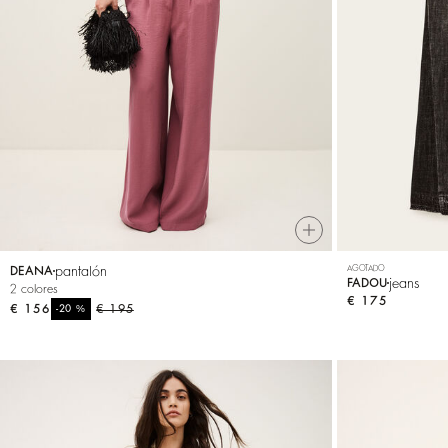
pantalón
AGOTADO
DEANA
jeans
FADOU
2 colores
€ 175
€ 156
%
€ 195
-20