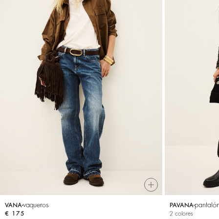
vaqueros
pantaló
VANA
PAVANA
€ 175
2 colores