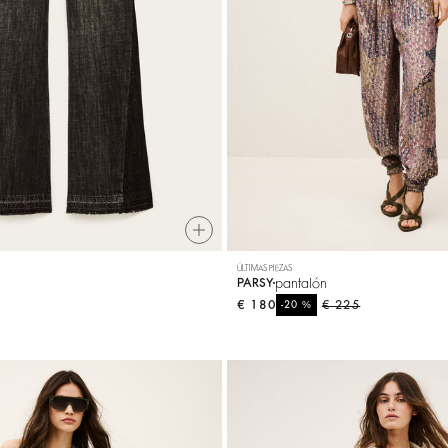
ÚLTIMAS PIEZAS
pantalón
PARSY
€ 180
%
€ 225
-20