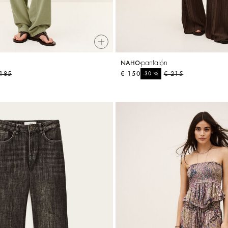
pantalón
NAHO
 185
€ 150
%
€ 215
-30