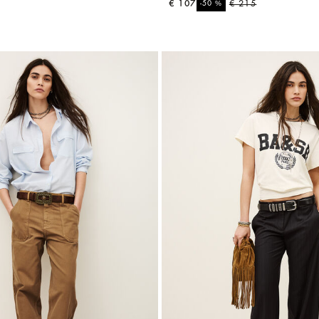
€ 107
%
€ 215
-50