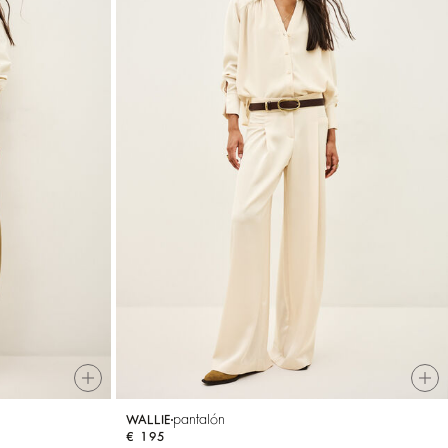
pantalón
WALLIE
€ 195