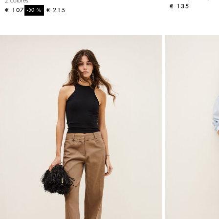
2 colores
€ 135
€ 107
%
€ 215
-50