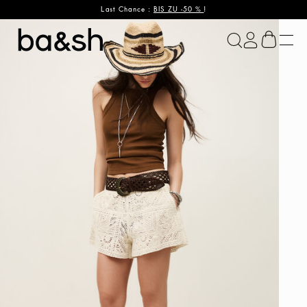
Last Chance :
BIS ZU -50 %
!
ba&sh