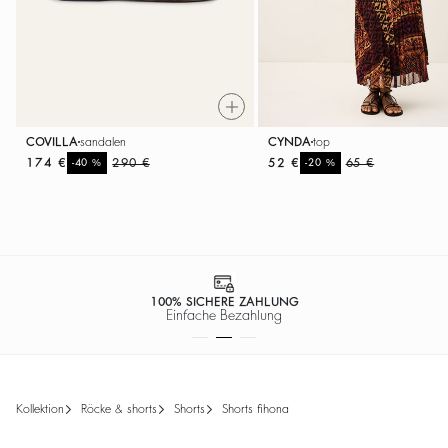
COVILLA
sandalen
CYNDA
top
174 €
%
290 €
52 €
%
65 €
-40
-20
100% SICHERE ZAHLUNG
Einfache Bezahlung
kollektion
röcke & shorts
shorts
shorts fihona