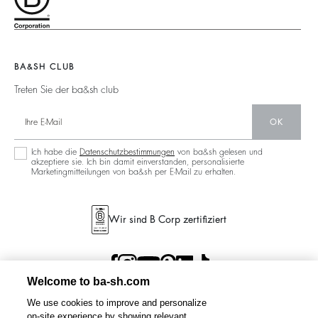
Partner
Accessibility
125 Et Après
Rückenfrei
Nachhaltigkeit
Neue Kollektion
Jeans
Aktionen
Filialfinder
Maxikleid
BA&SH CLUB
Treten Sie der ba&sh club
OK
Ich habe die
Datenschutzbestimmungen
von ba&sh gelesen und
akzeptiere sie. Ich bin damit einverstanden, personalisierte
Marketingmitteilungen von ba&sh per E-Mail zu erhalten.
Wir sind B Corp zertifiziert
Welcome to ba-sh.com
We use cookies to improve and personalize
on-site experience by showing relevant