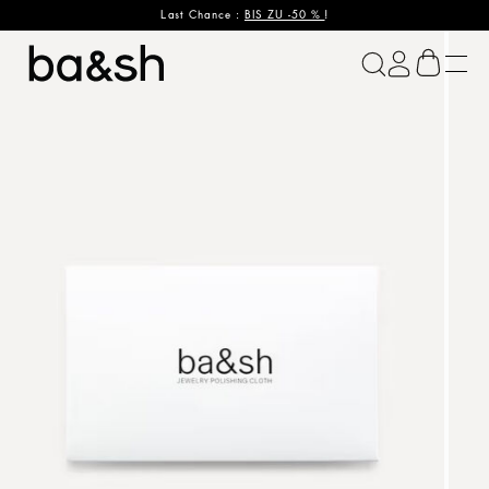
Last Chance :
BIS ZU -50 %
!
ba&sh