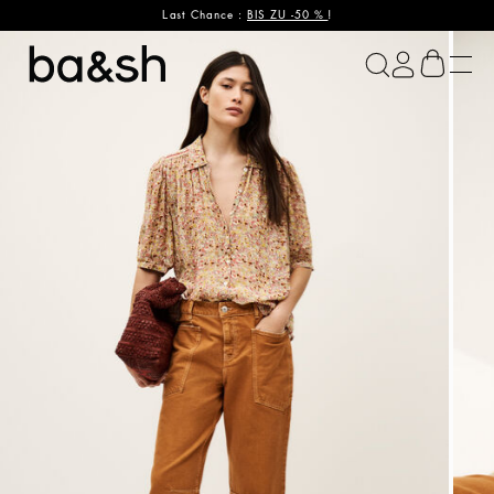
Last Chance :
BIS ZU -50 %
!
ba&sh