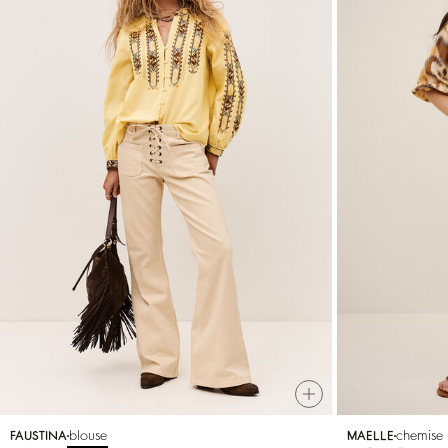
blouse
chemise
FAUSTINA
MAELLE