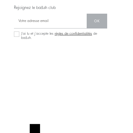
Rejoignez le ba&sh club
OK
J’ai lu et j’accepte les
règles de confidentialités
de
ba&sh.