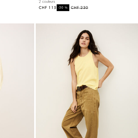
2 couleurs
CHF 115
%
CHF 230
-50