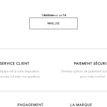
14
articles
vus sur
14
MAILLES
SERVICE CLIENT
PAIEMENT SÉCURI
quipe est à votre disposition
Diverses options de paiement son
pondre à toutes vos questions
pour votre confort
ENGAGEMENT
LA MARQUE