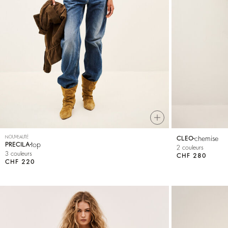
VOIR TOUT
Sweatshirts
Combinaisons
NOUVEAUTÉ
chemise
CLEO
top
PRECILA
2 couleurs
3 couleurs
CHF 280
CHF 220