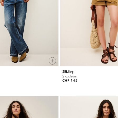
top
ZELI
2 couleurs
CHF 145