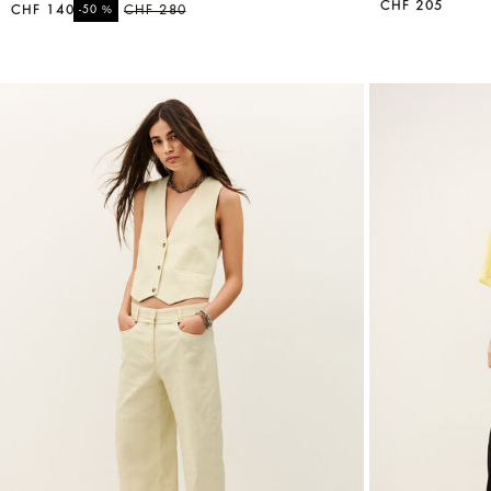
CHF 205
CHF 140
%
CHF 280
-50