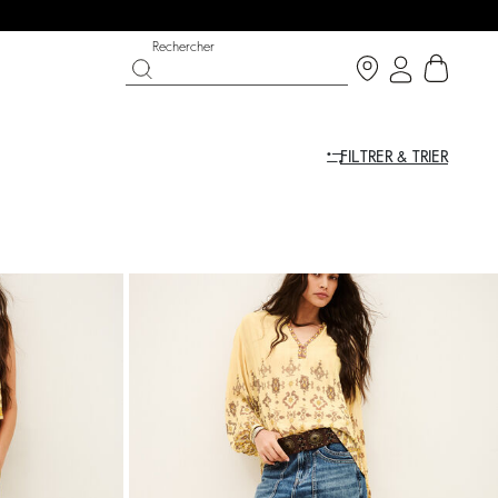
Rechercher
FILTRER & TRIER
CHANCE
CHAUSSURES
COLLECTION CÉRÉMONIE
 bright side
 now
Découvrir
Découvrir