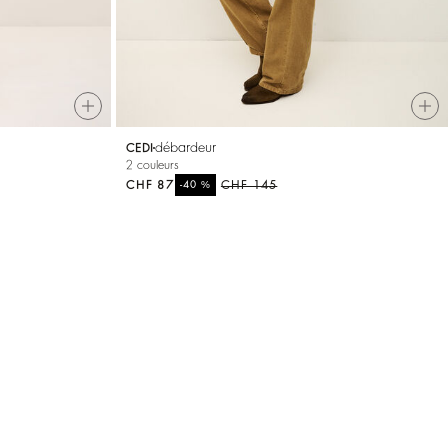
débardeur
CEDI
2 couleurs
CHF 87
%
CHF 145
-40