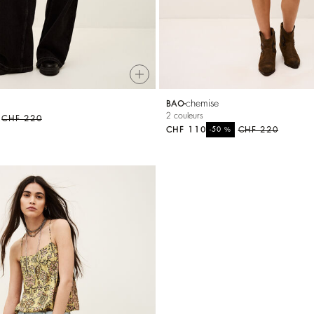
chemise
BAO
2 couleurs
CHF 220
CHF 110
%
CHF 220
-50