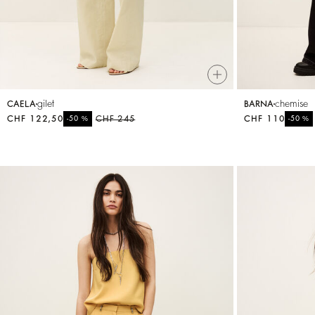
gilet
chemise
CAELA
BARNA
CHF 122,50
%
CHF 245
CHF 110
%
-50
-50