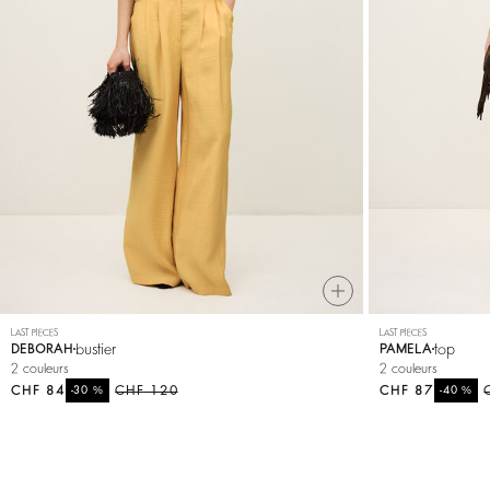
LAST PIECES
LAST PIECES
bustier
top
DEBORAH
PAMELA
2 couleurs
2 couleurs
CHF 84
%
CHF 120
CHF 87
%
-30
-40