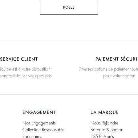
ROBES
SERVICE CLIENT
PAIEMENT SÉCURI
quipe est à votre disposition
Diverses options de paiement son
pondre à toutes vos questions
pour votre confort
ENGAGEMENT
LA MARQUE
Nos Engagements
Nous Rejoindre
Collection Responsable
Barbara & Sharon
Partenaires
125 Et Après