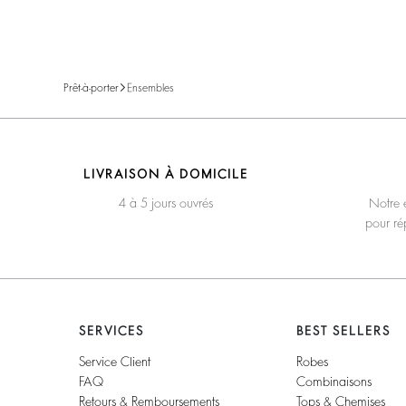
Prêt-à-porter
Ensembles
LIVRAISON À DOMICILE
4 à 5 jours ouvrés
Notre é
pour ré
SERVICES
BEST SELLERS
Service Client
Robes
FAQ
Combinaisons
Retours & Remboursements
Tops & Chemises