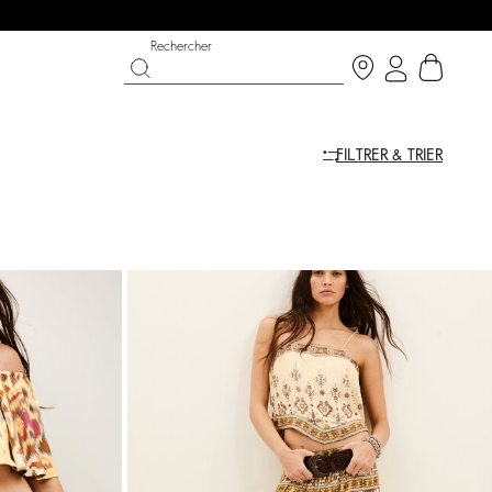
Rechercher
FILTRER & TRIER
CHANCE
CHAUSSURES
COLLECTION CÉRÉMONIE
 bright side
 now
Découvrir
Découvrir