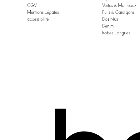
CGV
Vestes & Manteaux
Mentions Légales
Pulls & Cardigans
accessibilité
Dos Nus
Denim
Robes Longues