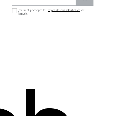
J’ai lu et j’accepte les
règles de confidentialités
de
ba&sh.