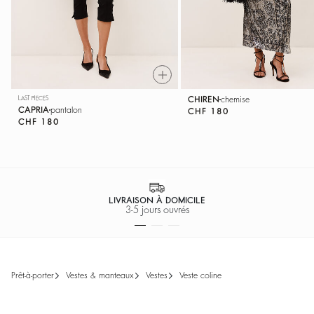
LAST PIECES
CHIREN
chemise
CAPRIA
pantalon
CHF 180
CHF 180
LIVRAISON À DOMICILE
3-5 jours ouvrés
prêt-à-porter
vestes & manteaux
vestes
veste coline