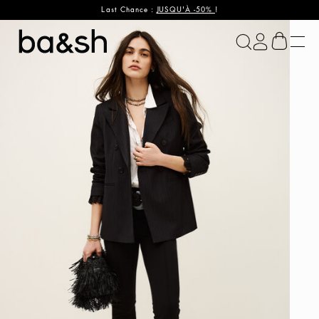
Last Chance :
JUSQU'À -50%
!
ba&sh