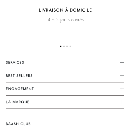
LIVRAISON À DOMICILE
4 à 5 jours ouvrés
SERVICES
Service Client
BEST SELLERS
FAQ
Robes
ENGAGEMENT
Retours & Remboursements
Combinaisons
Nos Engagements
CGV
LA MARQUE
Tops & Chemises
Collection Responsable
Mentions Légales
Nous Rejoindre
Vestes & Manteaux
Partenaires
accessibilité
Barbara & Sharon
Pulls & Cardigans
BA&SH CLUB