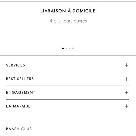
LIVRAISON À DOMICILE
4 à 5 jours ouvrés
SERVICES
Service Client
BEST SELLERS
FAQ
Robes
ENGAGEMENT
Retours & Remboursements
Combinaisons
Nos Engagements
CGV
LA MARQUE
Tops & Chemises
Collection Responsable
Mentions Légales
Nous Rejoindre
Vestes & Manteaux
Partenaires
accessibilité
Barbara & Sharon
Pulls & Cardigans
BA&SH CLUB