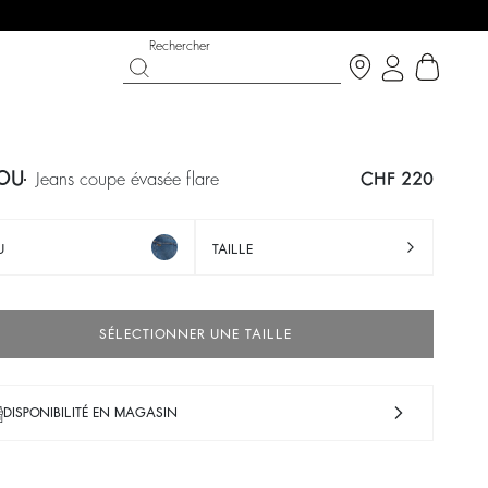
Rechercher
OU
jeans coupe évasée flare
CHF 220
U
TAILLE
SÉLECTIONNER UNE TAILLE
DISPONIBILITÉ EN MAGASIN
CHANCE
CHAUSSURES
COLLECTION CÉRÉMONIE
 bright side
 now
Découvrir
Découvrir