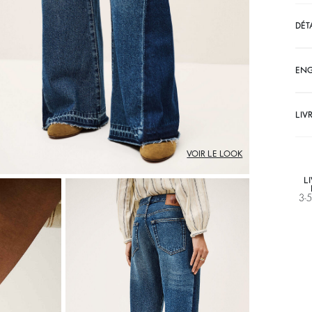
DÉT
EN
LIV
VOIR LE LOOK
L
3-5