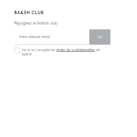
BA&SH CLUB
Rejoignez le ba&sh club
OK
J’ai lu et j’accepte les
règles de confidentialités
de
ba&sh.