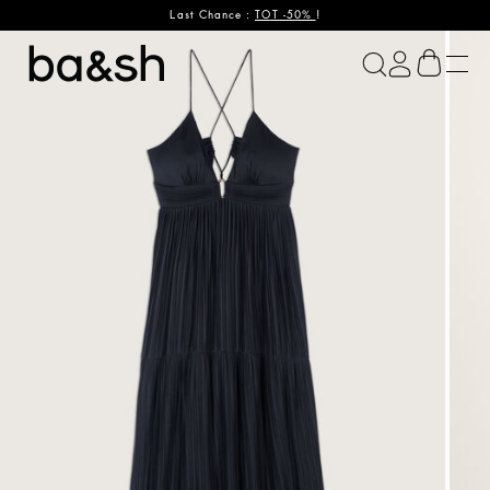
Last Chance :
TOT -50%
!
ba&sh