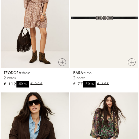
TEODORA
dress
BARA
cinto
2 cores
2 cores
€ 112
%
€ 225
€ 77
%
€ 155
-50
-50