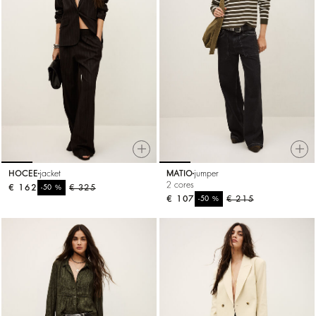
HOCEE
jacket
MATIO
jumper
2 cores
€ 162
%
€ 325
-50
€ 107
%
€ 215
-50