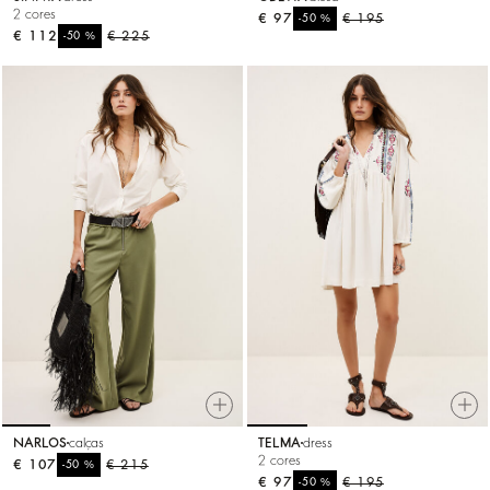
2 cores
€ 97
%
€ 195
-50
€ 112
%
€ 225
-50
NARLOS
calças
TELMA
dress
2 cores
€ 107
%
€ 215
-50
€ 97
%
€ 195
-50