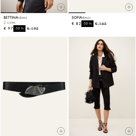
BETTINA
dress
SOFIA
lenço
2 cores
€ 82
%
€ 165
-50
€ 97
%
€ 195
-50