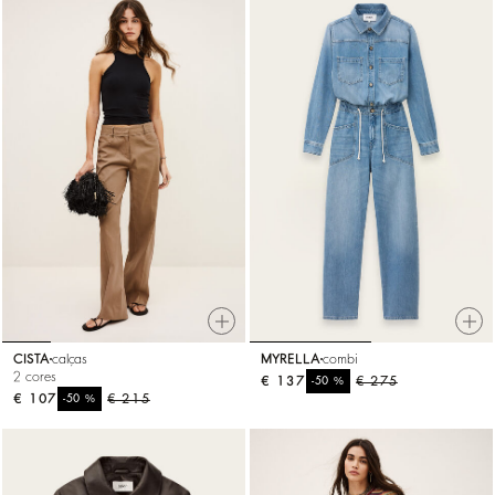
CISTA
calças
MYRELLA
combi
2 cores
€ 137
%
€ 275
-50
€ 107
%
€ 215
-50