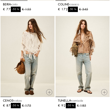
BEIRA
cinto
COLINE
casaco
€ 77
%
€ 155
€ 172
%
€ 345
-50
-50
CENOS
calças
TUNELLA
camisola
€ 87
%
€ 175
€ 92
%
€ 185
-50
-50