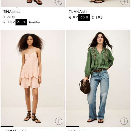
TINA
dress
TILANA
skirt
2 cores
€ 97
%
€ 195
-50
€ 137
%
€ 275
-50