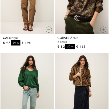
CALI
calças
CORNELIA
shirt
3 cores
€ 97
%
€ 195
-50
€ 82
%
€ 165
-50