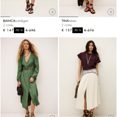
BIANCA
cardigan
TINA
dress
2 cores
2 cores
€ 147
%
€ 295
€ 137
%
€ 275
-50
-50