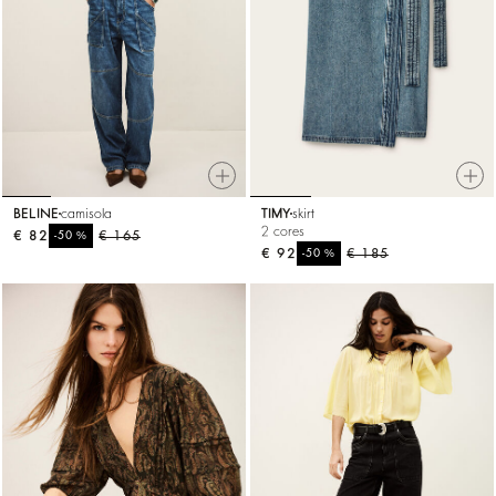
BELINE
camisola
TIMY
skirt
2 cores
€ 82
%
€ 165
-50
€ 92
%
€ 185
-50