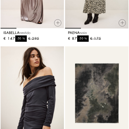
ISABELLA
vestido
PAENA
saia
€ 147
%
€ 295
€ 87
%
€ 175
-50
-50