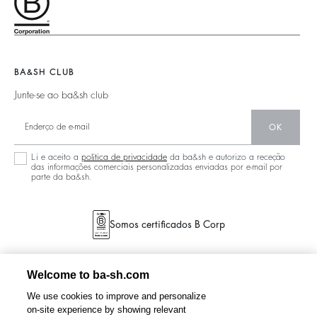
Acessórios
Acessibilidade
125 Et Après
Malas Teddy
Malas
Nova Coleção
Boots
Sapatos
Localizador De Lojas
Joias
BA&SH CLUB
Junte-se ao ba&sh club
OK
Li e aceito a
política de privacidade
da ba&sh e autorizo a receção
das informações comerciais personalizadas enviadas por e-mail por
parte da ba&sh.
Somos certificados B Corp
Welcome to ba-sh.com
We use cookies to improve and personalize
on-site experience by showing relevant