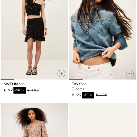
SWENIA
top
TAVY
top
2 cores
€ 97
%
€ 195
-50
€ 92
%
€ 185
-50