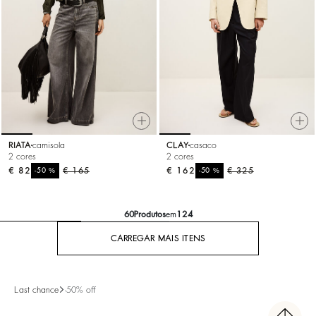
RIATA
camisola
CLAY
casaco
2 cores
2 cores
€ 82
%
€ 165
€ 162
%
€ 325
-50
-50
60
Produtos
em
124
CARREGAR MAIS ITENS
Last chance
-50% off