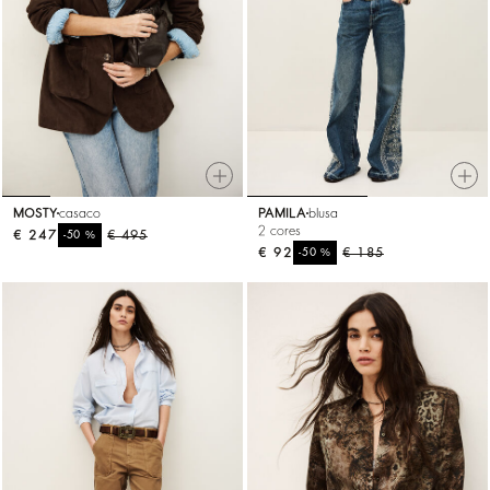
MOSTY
casaco
PAMILA
blusa
2 cores
€ 247
%
€ 495
-50
€ 92
%
€ 185
-50