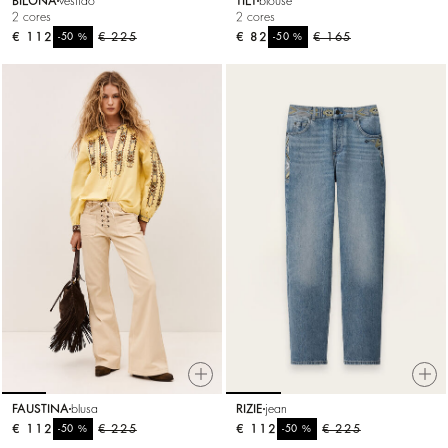
BILONA
vestido
TILT
blouse
2 cores
2 cores
€ 112
%
€ 225
€ 82
%
€ 165
-50
-50
FAUSTINA
blusa
RIZIE
jean
€ 112
%
€ 225
€ 112
%
€ 225
-50
-50