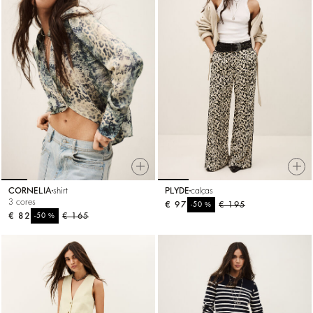
CORNELIA
shirt
PLYDE
calças
3 cores
€ 97
%
€ 195
-50
€ 82
%
€ 165
-50