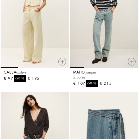
CAELA
colete
MATIO
jumper
2 cores
€ 97
%
€ 195
-50
€ 107
%
€ 215
-50