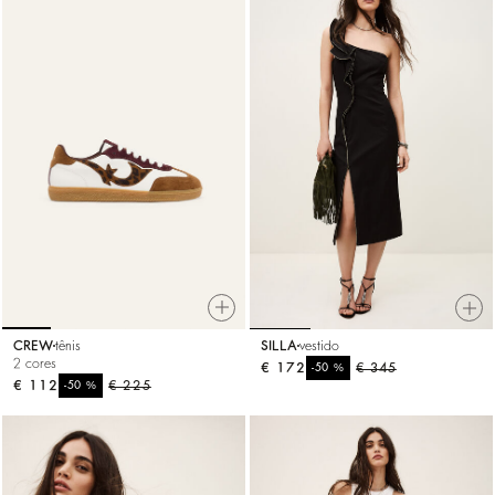
CREW
tênis
SILLA
vestido
2 cores
€ 172
%
€ 345
-50
€ 112
%
€ 225
-50