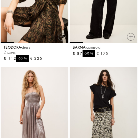
TEODORA
dress
BARNA
camisola
2 cores
€ 87
%
€ 175
-50
€ 112
%
€ 225
-50