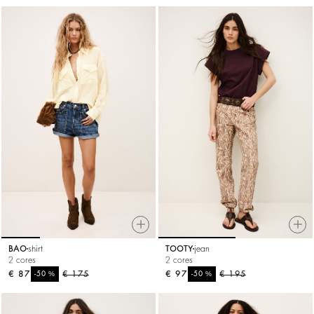
BAO
shirt
TOOTY
jean
2 cores
2 cores
€ 87
%
€ 175
€ 97
%
€ 195
-50
-50