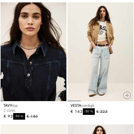
TAVY
top
VESTA
cardigã
2 cores
€ 162
%
€ 325
-50
€ 92
%
€ 185
-50