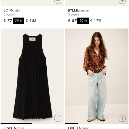
BONI
cinto
BYLEIL
jumper
2 cores
2 cores
€ 77
%
€ 155
€ 87
%
€ 175
-50
-50
SINNTA
dress
ODETTA
blusa