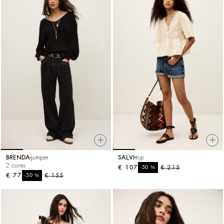
BRENDA
jumper
SALVI
top
2 cores
€ 107
%
€ 215
-50
€ 77
%
€ 155
-50