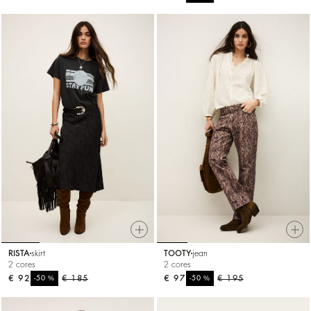
RISTA
skirt
TOOTY
jean
2 cores
2 cores
€ 92
%
€ 185
€ 97
%
€ 195
-50
-50