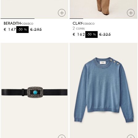
BERADITH
casaco
CLAY
casaco
2 cores
€ 147
%
€ 295
-50
€ 162
%
€ 325
-50