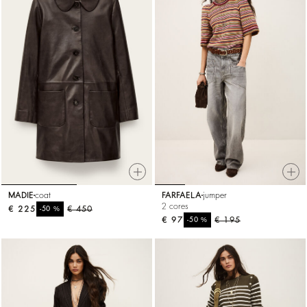
MADIE
coat
FARFAELA
jumper
2 cores
€ 225
%
€ 450
-50
€ 97
%
€ 195
-50