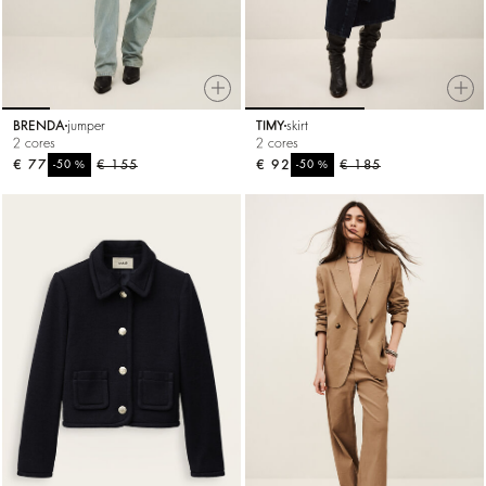
BRENDA
jumper
TIMY
skirt
2 cores
2 cores
€ 77
%
€ 155
€ 92
%
€ 185
-50
-50