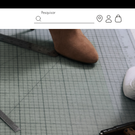
Pesquisar
N THE BRIGHT SIDE
T CHANCE
SAPATOS
COLEÇÃO PARTYWEAR
cobrir
Descobrir
Descobrir