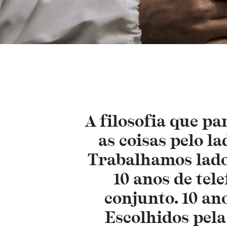
VER TUDO
Sweatshirts
Sapatos
A filosofia que pa
as coisas pelo l
Trabalhamos lado
10 anos de tel
conjunto. 10 an
Escolhidos pel