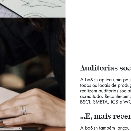
Auditorias soc
A ba&sh aplica uma polít
todos os locais de produç
realizem auditorias soci
acreditado. Reconhecemos
BSCI, SMETA, ICS e W
...E, mais rec
A ba&sh também lançou a