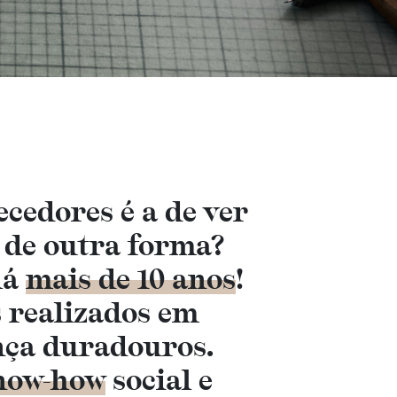
ecedores é a de ver
r de outra forma?
há
mais de 10 anos
!
s realizados em
ança duradouros.
know-how
social e