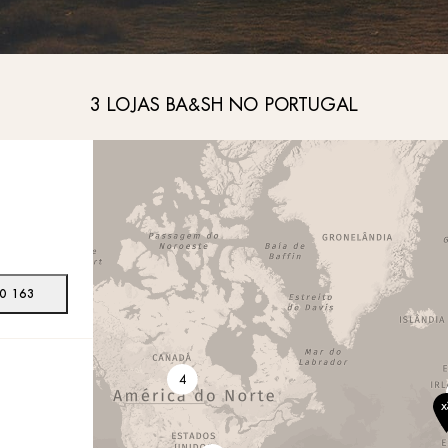
Óculos de sol
Denim
3 LOJAS BA&SH NO PORTUGAL
0 163
4
x