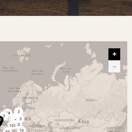
+
−
3
14
3
11
12
3
9
2
10
101
10
23