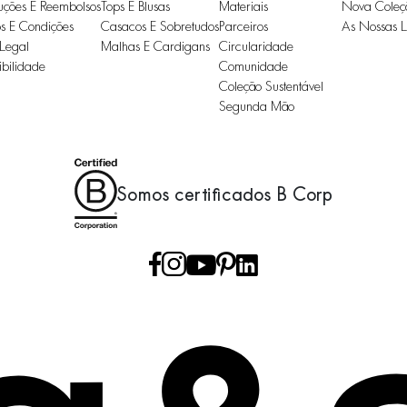
uções E Reembolsos
Tops E Blusas
Materiais
Nova Coleç
s E Condições
Casacos E Sobretudos
Parceiros
As Nossas L
 Legal
Malhas E Cardigans
Circularidade
ibilidade
Comunidade
Coleção Sustentável
Segunda Mão
Somos certificados B Corp
Ir para a página de fa
Ir para a página de i
Ir para a página 
Ir para a página de
Ir para a págin