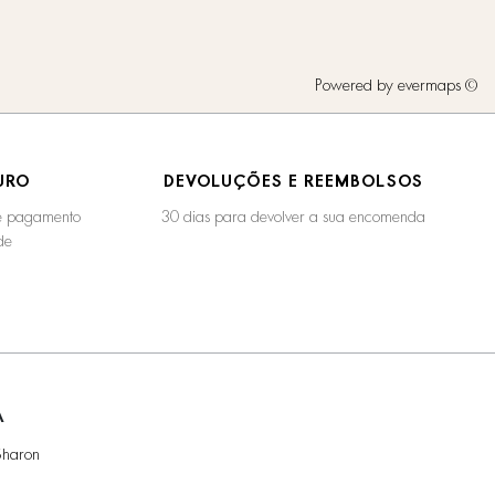
Powered by
evermaps ©
URO
DEVOLUÇÕES E REEMBOLSOS
de pagamento
30 dias para devolver a sua encomenda
de
A
Sharon