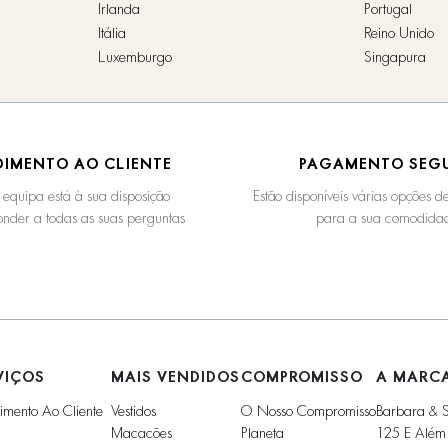
Irlanda
Portugal
Itália
Reino Unido
Luxemburgo
Singapura
DIMENTO AO CLIENTE
PAGAMENTO SEG
 equipa está à sua disposição
Estão disponíveis várias opções 
nder a todas as suas perguntas
para a sua comodida
VIÇOS
MAIS VENDIDOS
COMPROMISSO
A MARC
imento Ao Cliente
Vestidos
O Nosso Compromisso
Barbara & 
Macacões
Planeta
125 E Além