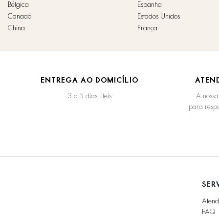
Bélgica
Espanha
Canadá
Estados Unidos
China
França
ENTREGA AO DOMICÍLIO
ATEN
3 a 5 dias úteis
A nossa
para respo
SER
Atend
FAQ