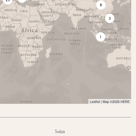
8
3
1
Leaflet
| Map ©2026
HERE
Suíça