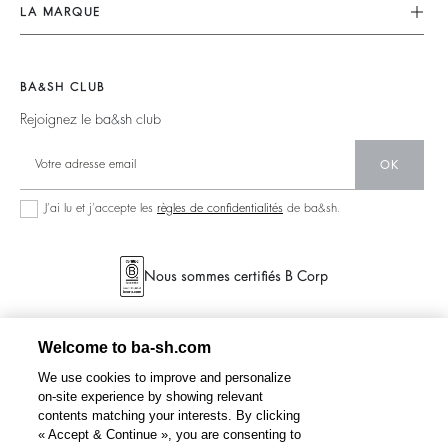
Nos Engagements
CGV
LA MARQUE
Tops & Chemises
Planète
accessibilité
Nous Rejoindre
Vestes & Manteaux
Matières
Barbara & Sharon
Pulls & Cardigans
BA&SH CLUB
Partenaires
125 Et Après
Dos Nus
Rejoignez le ba&sh club
Circularité
Nouvelle Collection
Denim
Communauté
OK
Nos Boutiques
Robes Longues
Collection Responsable
J’ai lu et j’accepte les
règles de confidentialités
de ba&sh.
Nous sommes certifiés B Corp
Welcome to ba-sh.com
We use cookies to improve and personalize
on-site experience by showing relevant
contents matching your interests. By clicking
« Accept & Continue », you are consenting to