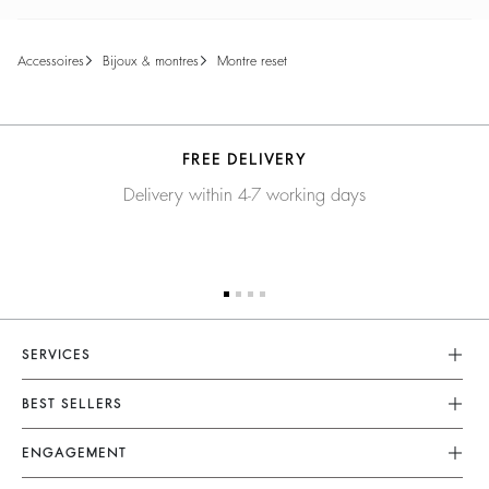
accessoires
bijoux & montres
montre reset
FREE DELIVERY
Delivery within 4-7 working days
SERVICES
Service Client
BEST SELLERS
FAQ
Robes
ENGAGEMENT
Retours Et Remboursements
Combinaisons