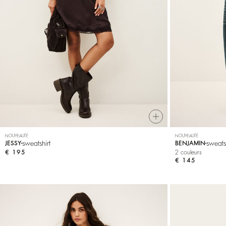
Sweatshirts
NOUVEAUTÉ
NOUVEAUTÉ
sweatshirt
sweats
JESSY
BENJAMIN
€ 195
2 couleurs
€ 145