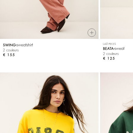
sweatshirt
LAST PIECES
SWING
sweat
BEATA
2 couleurs
2 couleurs
€ 155
€ 125