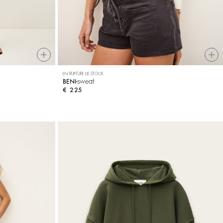
EN RUPTURE DE STOCK
sweat
BENI
€ 225