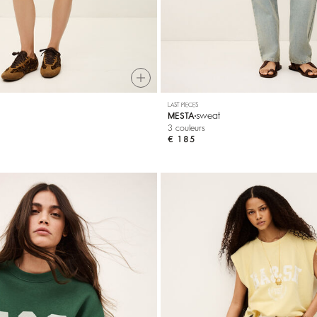
LAST PIECES
sweat
MESTA
3 couleurs
€ 185