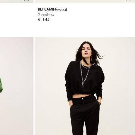
sweat
BENJAMIN
2 couleurs
€ 145