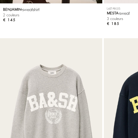
sweatshirt
LAST PIECES
BENJAMIN
sweat
MESTA
2 couleurs
3 couleurs
€ 145
€ 185