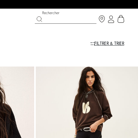
Rechercher
FILTRER & TRIER
CHAUSSURES
COLLECTION CÉRÉMONIE
 bright side
Découvrir
Découvrir