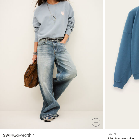
sweatshirt
LAST PIECES
SWING
sweatshirt
MAIA