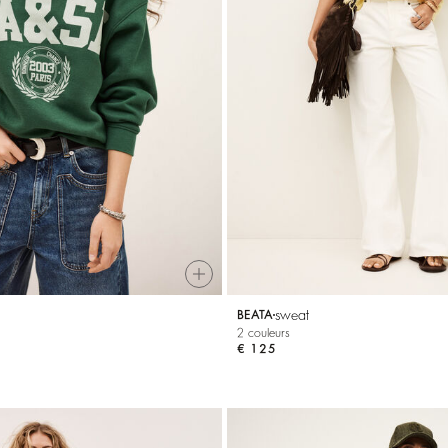
sweat
BEATA
2 couleurs
€ 125