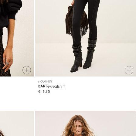
NOUVEAUTÉ
sweatshirt
BART
€ 145