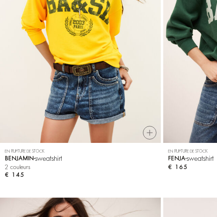
EN RUPTURE DE STOCK
EN RUPTURE DE STOCK
sweatshirt
sweatshirt
BENJAMIN
FENJA
2 couleurs
€ 165
€ 145