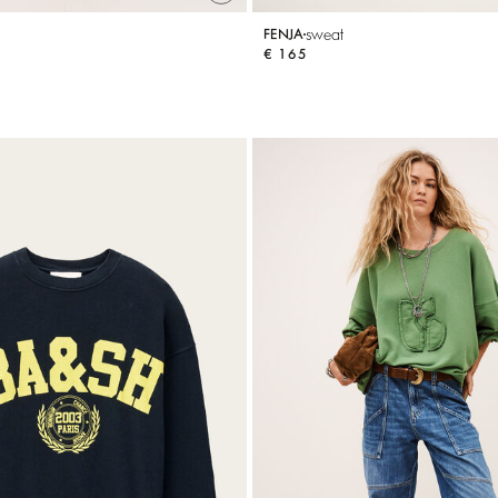
sweat
FENJA
€ 165