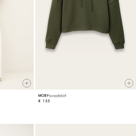
sweatshirt
MOBY
€ 155