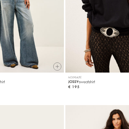
NOUVEAUTÉ
hirt
sweatshirt
JOSSY
€ 195