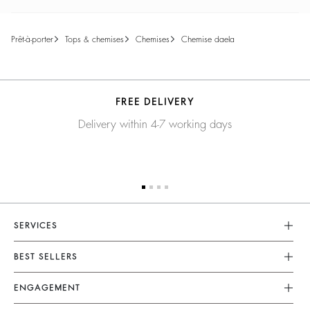
prêt-à-porter
tops & chemises
chemises
chemise daela
FREE DELIVERY
Delivery within 4-7 working days
SERVICES
Service Client
BEST SELLERS
FAQ
Robes
ENGAGEMENT
Retours Et Remboursements
Combinaisons