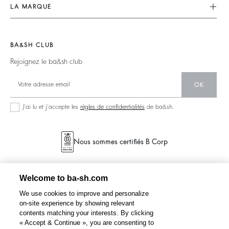
Nos Engagements
CGV
LA MARQUE
Tops & Chemises
Planète
accessibilité
Nous Rejoindre
Vestes & Manteaux
Matières
Barbara & Sharon
Pulls & Cardigans
BA&SH CLUB
Partenaires
125 Et Après
Dos Nus
Rejoignez le ba&sh club
Circularité
Nouvelle Collection
Denim
Communauté
OK
Nos Boutiques
Robes Longues
Collection Responsable
J’ai lu et j’accepte les
règles de confidentialités
de ba&sh.
Nous sommes certifiés B Corp
Welcome to ba-sh.com
We use cookies to improve and personalize
on-site experience by showing relevant
contents matching your interests. By clicking
« Accept & Continue », you are consenting to