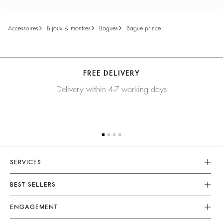
accessoires
bijoux & montres
bagues
bague prince
FREE DELIVERY
Delivery within 4-7 working days
SERVICES
Service Client
BEST SELLERS
FAQ
Robes
ENGAGEMENT
Retours Et Remboursements
Combinaisons