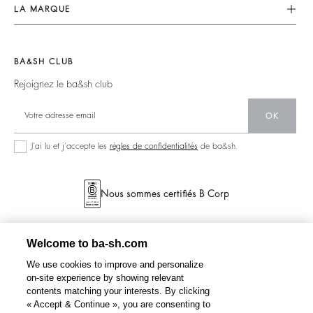
Nos Engagements
CGV
LA MARQUE
Tops & Chemises
Planète
accessibilité
Nous Rejoindre
Vestes & Manteaux
Matières
Barbara & Sharon
Pulls & Cardigans
BA&SH CLUB
Partenaires
125 Et Après
Dos Nus
Rejoignez le ba&sh club
Circularité
Nouvelle Collection
Denim
Communauté
OK
Nos Boutiques
Robes Longues
Collection Responsable
J’ai lu et j’accepte les
règles de confidentialités
de ba&sh.
Nous sommes certifiés B Corp
Welcome to ba-sh.com
We use cookies to improve and personalize
on-site experience by showing relevant
contents matching your interests. By clicking
« Accept & Continue », you are consenting to