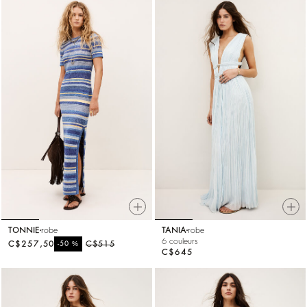
TONNIE
robe
TANIA
robe
6 couleurs
C$257,50
%
C$515
-50
C$645