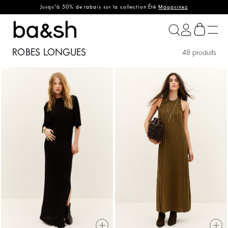
Jusqu'à 50% de rabais sur la collection Été
Magasinez
ba&sh
ROBES LONGUES
48 produits