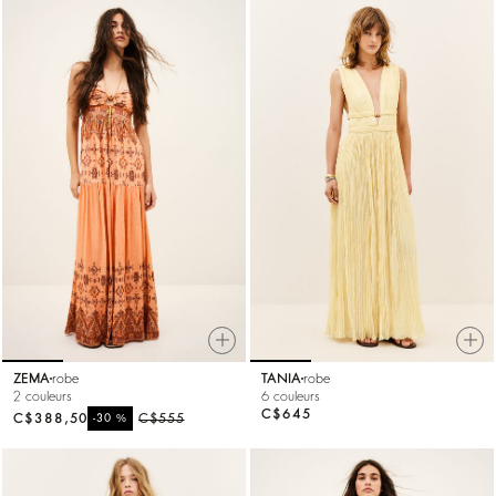
ZEMA
robe
TANIA
robe
2 couleurs
6 couleurs
C$645
C$388,50
%
C$555
-30