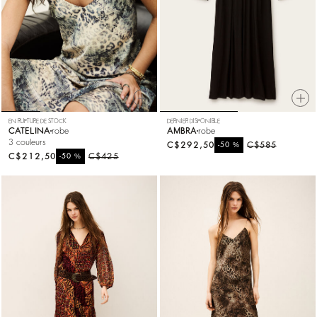
EN RUPTURE DE STOCK
DERNIER DISPONIBLE
CATELINA
robe
AMBRA
robe
3 couleurs
C$292,50
%
C$585
-50
C$212,50
%
C$425
-50