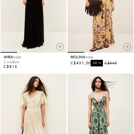
WIRA
robe
MOLINA
robe
2 couleurs
C$451,50
%
C$645
-30
C$815