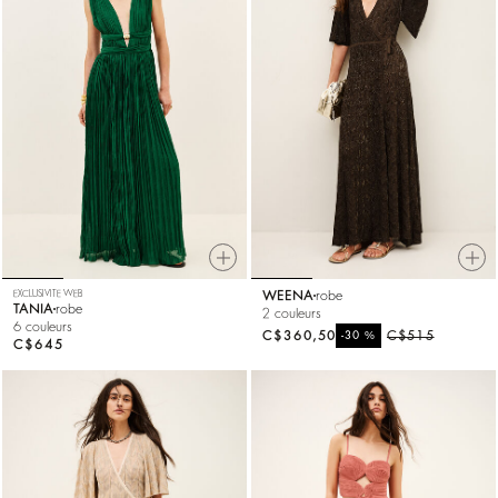
EXCLUSIVITE WEB
WEENA
robe
TANIA
robe
2 couleurs
6 couleurs
C$360,50
%
C$515
-30
C$645