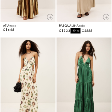
ATIA
robe
PASQUALINA
robe
C$645
C$333
%
C$555
-40