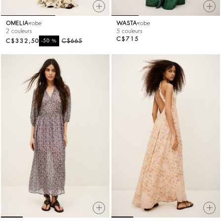
OMELIA
robe
WASTA
robe
2 couleurs
5 couleurs
C$715
C$332,50
%
C$665
-50