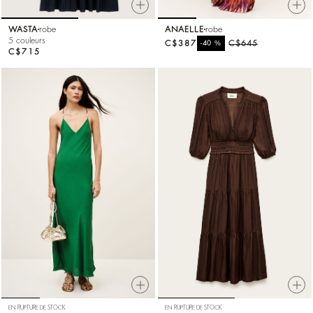
WASTA
robe
ANAELLE
robe
5 couleurs
C$387
%
C$645
-40
C$715
EN RUPTURE DE STOCK
EN RUPTURE DE STOCK