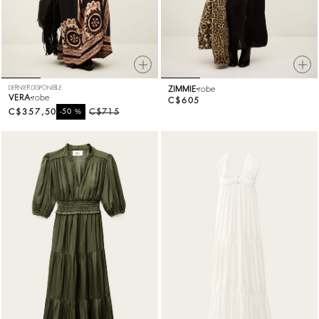
DERNIER DISPONIBLE
ZIMMIE
robe
VERA
robe
C$605
C$357,50
%
C$715
-50