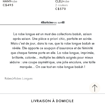
HANY
robe
CLELI
robe
C$495
2 couleurs
C$570
48
articles
vus sur
48
La robe longue est un must des collections ba&sh, saison
après saison. Une pièce a priori chic, parfaite en soirée.
Mais c'est de jour, dans la rue, que la robe longue ba&sh se
révèle. Elle apporte ce soupçon d'assurance et de féminité
que chaque femme porte en elle. La robe longue, imprimée,
brillante, colorée... multiplie les détails soignés pour mieux
séduire : une coupe asymétrique, une jolie encolure, une taille
marquée... On ose tout en robe longue ba&sh !
Robes
Robes Longues
LIVRAISON À DOMICILE