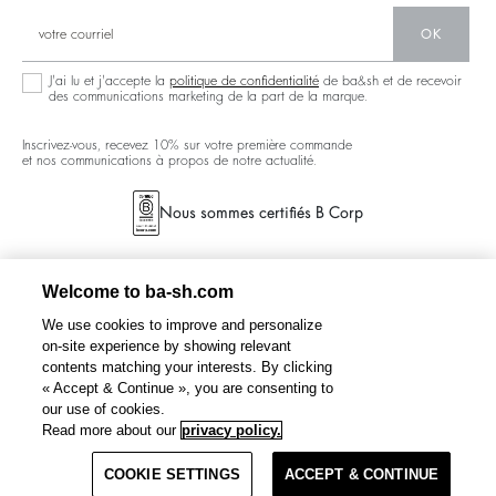
Communauté
Ba&sh Family Programme
OK
J'ai lu et j'accepte la
politique de confidentialité
de ba&sh et de recevoir
des communications marketing de la part de la marque.
Inscrivez-vous, recevez 10% sur votre première commande
et nos communications à propos de notre actualité.
Nous sommes certifiés B Corp
Welcome to ba-sh.com
We use cookies to improve and personalize
on-site experience by showing relevant
contents matching your interests. By clicking
« Accept & Continue », you are consenting to
our use of cookies.
Read more about our
privacy policy.
Filtre
COOKIE SETTINGS
ACCEPT & CONTINUE
CONDITIONS GÉNÉRALES DE VENTE
POLITIQUE DE CONFIDENTIALITÉ
CANADA