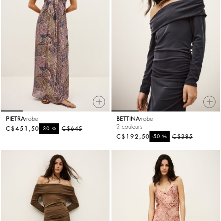
PIETRA
robe
BETTINA
robe
2 couleurs
C$451,50
%
C$645
-30
C$192,50
%
C$385
-50