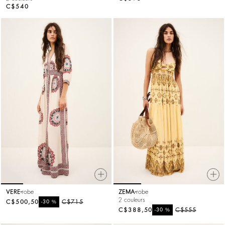
C$540
VERE
robe
ZEMA
robe
2 couleurs
C$500,50
%
C$715
-30
C$388,50
%
C$555
-30