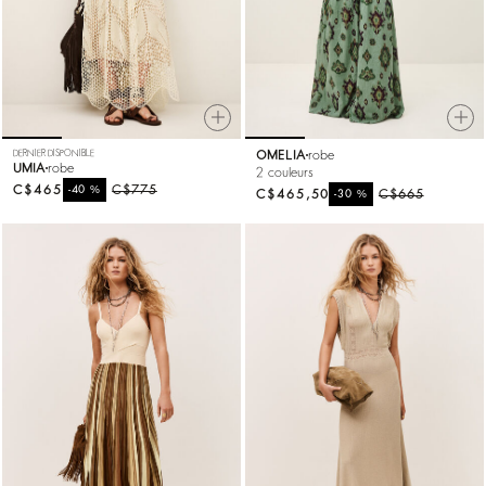
DERNIER DISPONIBLE
OMELIA
robe
UMIA
robe
2 couleurs
C$465
%
C$775
-40
C$465,50
%
C$665
-30