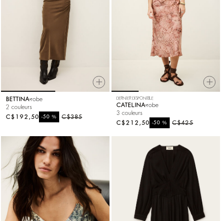
BETTINA
robe
DERNIER DISPONIBLE
CATELINA
robe
2 couleurs
3 couleurs
C$192,50
%
C$385
-50
C$212,50
%
C$425
-50