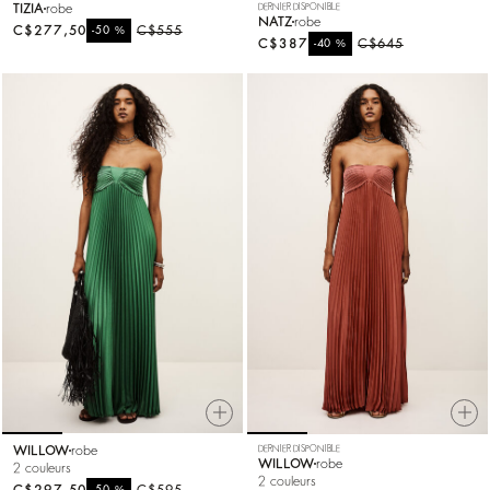
TIZIA
robe
DERNIER DISPONIBLE
NATZ
robe
C$277,50
%
C$555
-50
C$387
%
C$645
-40
WILLOW
robe
DERNIER DISPONIBLE
WILLOW
robe
2 couleurs
2 couleurs
C$297,50
%
C$595
-50