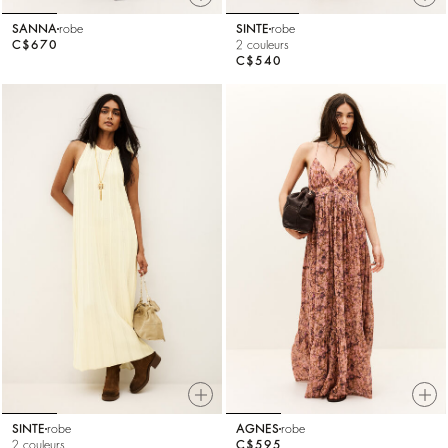
SANNA
robe
SINTE
robe
C$670
2 couleurs
C$540
SINTE
robe
AGNES
robe
2 couleurs
C$595