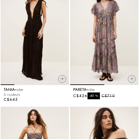
TANIA
robe
PARETA
robe
6 couleurs
C$426
%
C$710
-40
C$645