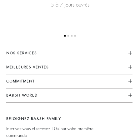
5 à 7 jours ouvrés
NOS SERVICES
Service Client
MEILLEURES VENTES
Mon Compte
Robes
COMMITMENT
Guide Des Tailles
Combinaisons
Nos Engagements
Accessibilité
BA&SH WORLD
Tops & Chemises
Opérations
Barbara & Sharon
Vestes & Manteaux
Matières
Nos Magasins
Chandails & Cardigans
REJOIGNEZ BA&SH FAMILY
Partenaires
Talents
Dos Nus
Inscrivez-vous et recevez 10% sur votre première
Circularité
commande
Nouvelle Collection
Denim