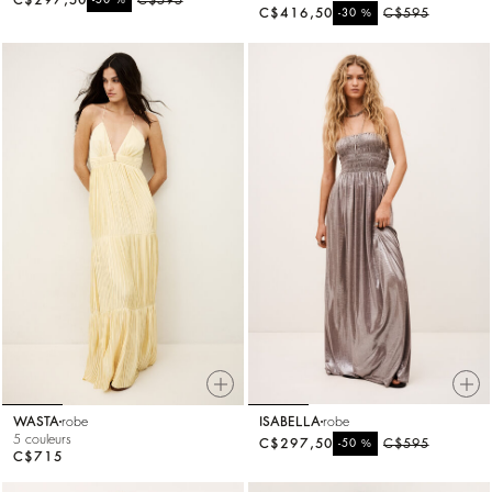
C$416,50
%
C$595
-30
WASTA
robe
ISABELLA
robe
5 couleurs
C$297,50
%
C$595
-50
C$715