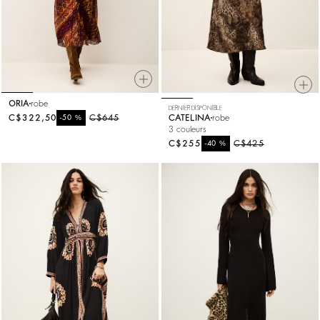
ORIA
robe
DERNIER DISPONIBLE
CATELINA
robe
C$322,50
%
C$645
-50
3 couleurs
C$255
%
C$425
-40