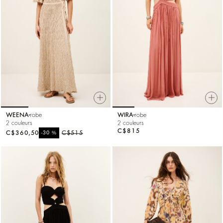
WEENA
robe
WIRA
robe
2 couleurs
2 couleurs
C$815
C$360,50
%
C$515
-30