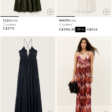
CLELI
robe
WASTA
robe
2 couleurs
5 couleurs
C$570
C$500,50
%
C$715
-30