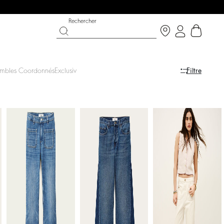
Rechercher
embles Coordonnés
Exclusivités en ligne
Filtre
ON
ABAIS
CHAUSSURES
PARTYWEAR COLLECTION
écouvrir
Découvrir
Découvrir