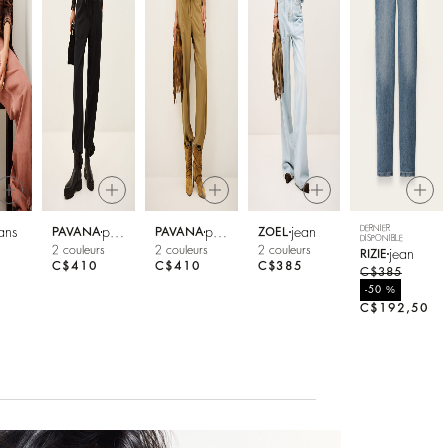
DERNIER
ans
pantalon
pantalon
jean
PAVANA
PAVANA
ZOEL
DISPONIBLE
2 couleurs
2 couleurs
2 couleurs
jean
RIZIE
C$410
C$410
C$385
C$385
%
-50
C$192,50