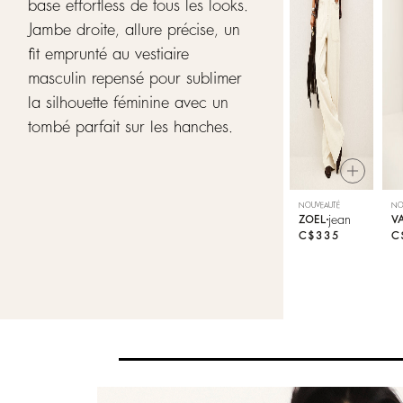
base effortless de tous les looks.
Jambe droite, allure précise, un
fit emprunté au vestiaire
masculin repensé pour sublimer
la silhouette féminine avec un
tombé parfait sur les hanches.
NOUVEAUTÉ
NO
jean
ZOEL
V
C$335
C