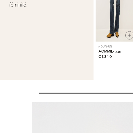
féminité.
Mailles
Souliers
NOUVEAUTÉ
jean
AOMMIE
C$310