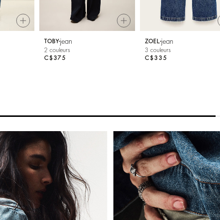
jean
jean
TOBY
ZOEL
2 couleurs
3 couleurs
C$375
C$335