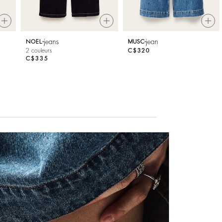
jeans
jean
NOEL
MUSC
2 couleurs
C$320
C$335