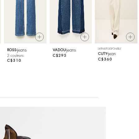
DERNIER DISPONIBLE
jeans
jeans
ROSS
VADOU
jean
CUTY
2 couleurs
C$295
C$360
C$310