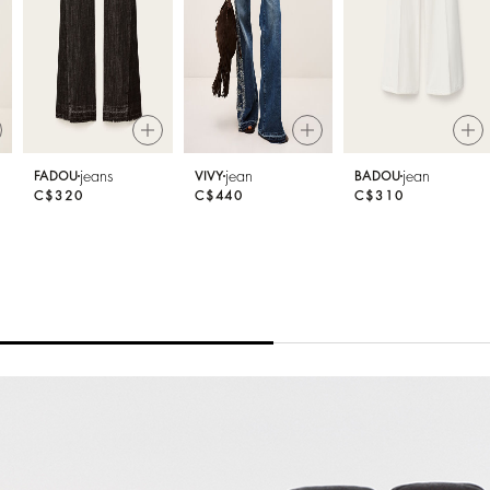
jeans
jean
jean
FADOU
VIVY
BADOU
C$320
C$440
C$310