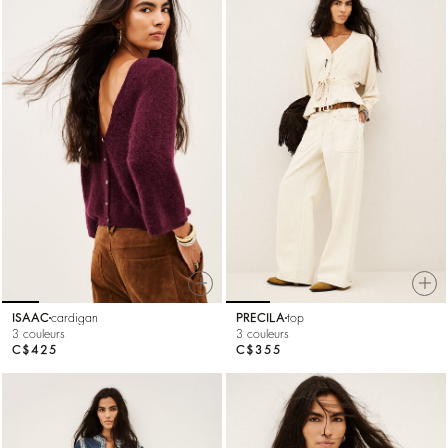
ISAAC
cardigan
PRECILA
top
3 couleurs
3 couleurs
C$425
C$355