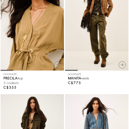
NOUVEAUTÉ
NOUVEAUTÉ
PRECILA
top
MANITA
veste
3 couleurs
C$775
C$355