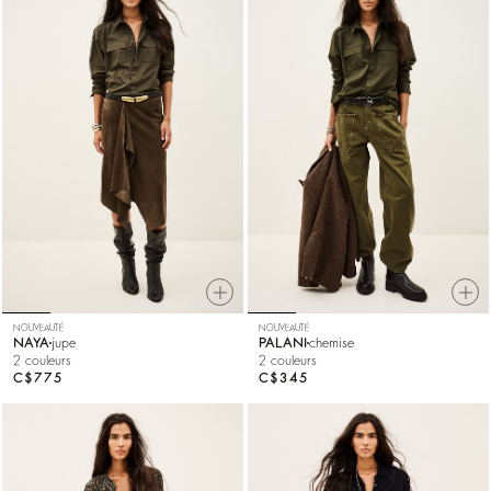
NOUVEAUTÉ
NOUVEAUTÉ
NAYA
jupe
PALANI
chemise
2 couleurs
2 couleurs
C$775
C$345