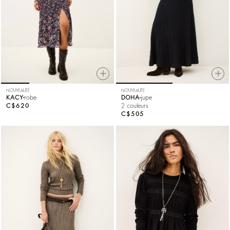
NOUVEAUTÉ
NOUVEAUTÉ
KACY
robe
DOHA
jupe
C$620
2 couleurs
C$505