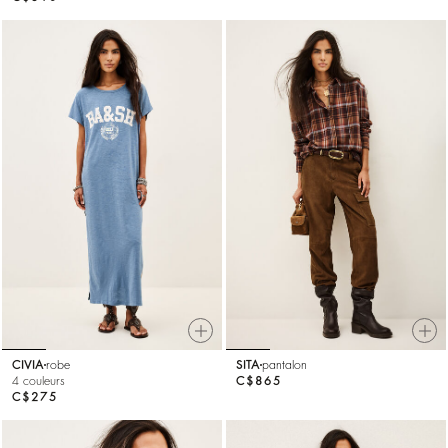
CIVIA
robe
SITA
pantalon
4 couleurs
C$865
C$275