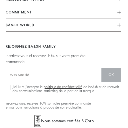
Mon Compte
Robes
COMMITMENT
Guide Des Tailles
Combinaisons
Nos Engagements
Accessibilité
BA&SH WORLD
Tops & Chemises
Opérations
Barbara & Sharon
Vestes & Manteaux
Matières
Nos Magasins
Chandails & Cardigans
REJOIGNEZ BA&SH FAMILY
Partenaires
Talents
Dos Nus
Inscrivez-vous et recevez 10% sur votre première
Circularité
commande
Nouvelle Collection
Denim
Communauté
Ba&sh Family Programme
OK
J'ai lu et j'accepte la
politique de confidentialité
de ba&sh et de recevoir
des communications marketing de la part de la marque.
Inscrivez-vous, recevez 10% sur votre première commande
et nos communications à propos de notre actualité.
Nous sommes certifiés B Corp