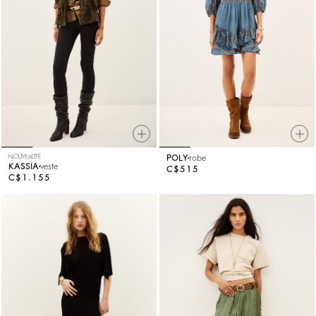
NOUVEAUTÉ
POLY
robe
KASSIA
veste
C$515
C$1.155