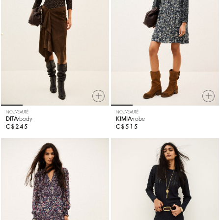
NOUVEAUTÉ
NOUVEAUTÉ
DITA
body
KIMIA
robe
C$245
C$515