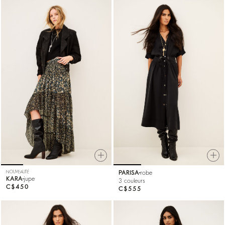
NOUVEAUTÉ
PARISA
robe
KARA
jupe
3 couleurs
C$450
C$555