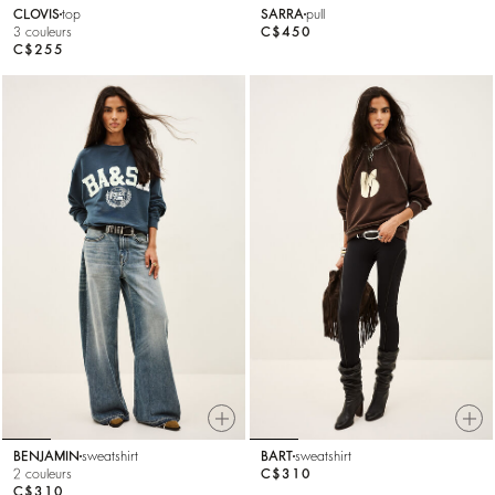
CLOVIS
top
SARRA
pull
3 couleurs
C$450
C$255
BENJAMIN
sweatshirt
BART
sweatshirt
2 couleurs
C$310
C$310