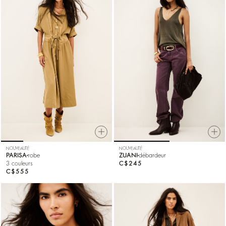
NOUVEAUTÉ
NOUVEAUTÉ
PARISA
robe
ZUANI
débardeur
3 couleurs
C$245
C$555