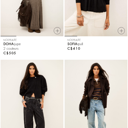
NOUVEAUTÉ
NOUVEAUTÉ
DOHA
jupe
SOFIA
pull
2 couleurs
C$410
C$505