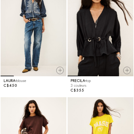
LAURA
blouse
PRECILA
top
C$450
3 couleurs
C$355