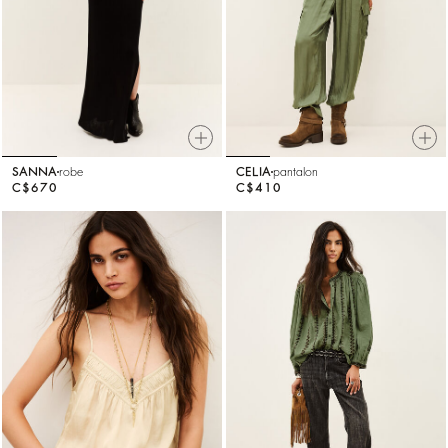
SANNA
robe
CELIA
pantalon
C$670
C$410