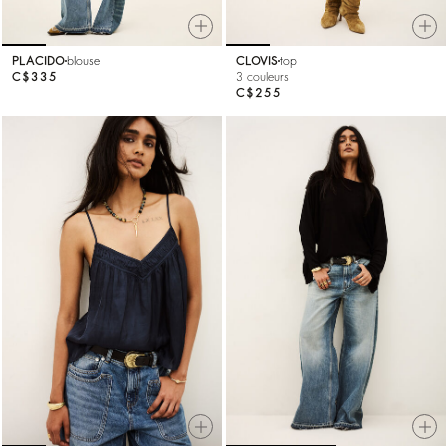
PLACIDO
blouse
CLOVIS
top
C$335
3 couleurs
C$255