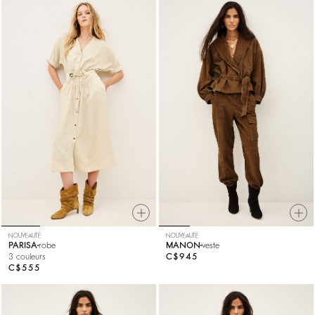
NOUVEAUTÉ
NOUVEAUTÉ
PARISA
robe
MANON
veste
3 couleurs
C$945
C$555