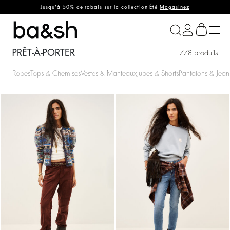
Jusqu'à 50% de rabais sur la collection Été
Magasinez
ba&sh
PRÊT-À-PORTER
778 produits
Robes
Tops & Chemises
Vestes & Manteaux
Jupes & Shorts
Pantalons & Jean