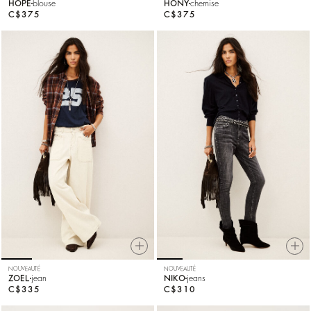
HOPE
blouse
HONY
chemise
C$375
C$375
NOUVEAUTÉ
NOUVEAUTÉ
ZOEL
jean
NIKO
jeans
C$335
C$310