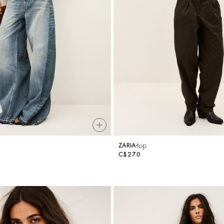
top
ZARIA
C$270