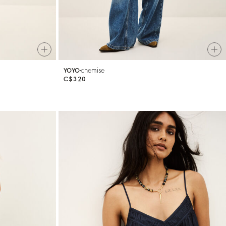
chemise
YOYO
C$320