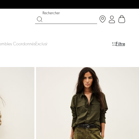
Rechercher
embles Coordonnés
Exclusivités en ligne
Filtre
ON
ABAIS
CHAUSSURES
PARTYWEAR COLLECTION
écouvrir
Découvrir
Découvrir