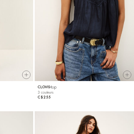
top
CLOVIS
3 couleurs
C$255