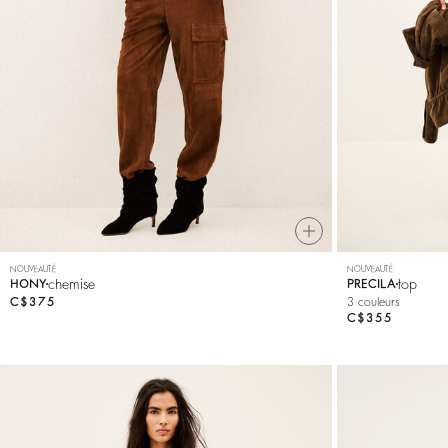
Mailles
Souliers
NOUVEAUTÉ
NOUVEAUTÉ
chemise
top
HONY
PRECILA
C$375
3 couleurs
C$355