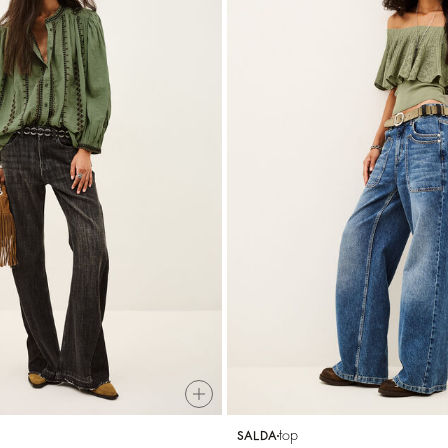
top
SALDA