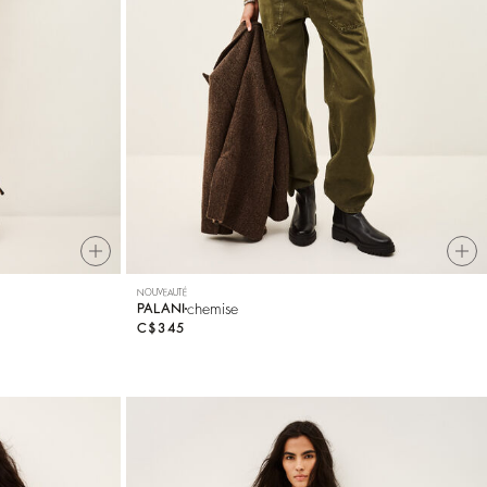
NOUVEAUTÉ
chemise
PALANI
C$345