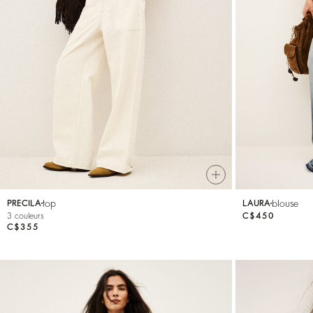
top
blouse
PRECILA
LAURA
3 couleurs
C$450
C$355