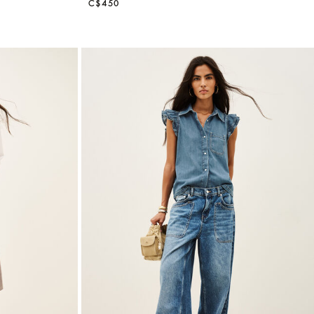
C$450