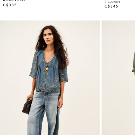
2 couleurs
C$385
C$345