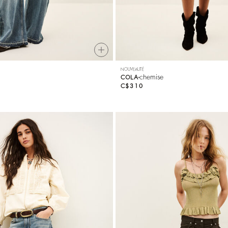
NOUVEAUTÉ
chemise
COLA
C$310