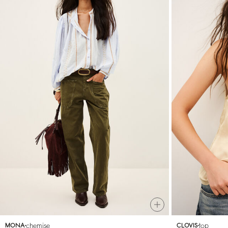
chemise
top
MONA
CLOVIS