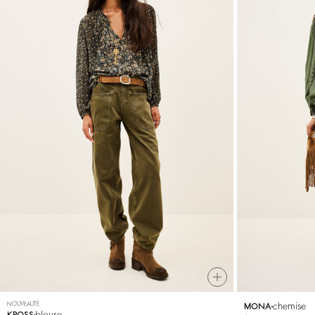
NOUVEAUTÉ
chemise
MONA
blouse
KROSS