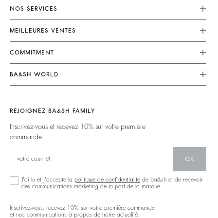
NOS SERVICES
Service Client
MEILLEURES VENTES
Mon Compte
Robes
COMMITMENT
Guide Des Tailles
Combinaisons
Nos Engagements
Accessibilité
BA&SH WORLD
Tops & Chemises
Opérations
Barbara & Sharon
Vestes & Manteaux
Matières
Nos Magasins
Chandails & Cardigans
REJOIGNEZ BA&SH FAMILY
Partenaires
Talents
Dos Nus
Inscrivez-vous et recevez 10% sur votre première
Circularité
commande
Nouvelle Collection
Denim
Communauté
Ba&sh Family Programme
OK
J'ai lu et j'accepte la
politique de confidentialité
de ba&sh et de recevoir
des communications marketing de la part de la marque.
Inscrivez-vous, recevez 10% sur votre première commande
et nos communications à propos de notre actualité.