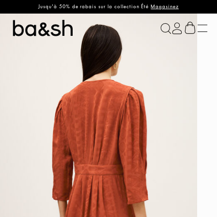
Jusqu'à 50% de rabais sur la collection Été
Magasinez
ba&sh