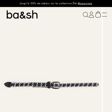
Jusqu'à 50% de rabais sur la collection Été
Magasinez
ba&sh