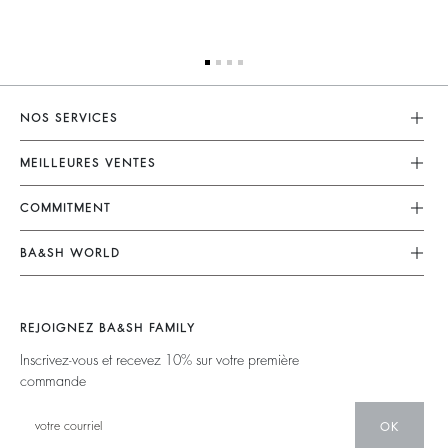
NOS SERVICES
Service Client
MEILLEURES VENTES
Mon Compte
Robes
COMMITMENT
Guide Des Tailles
Combinaisons
Nos Engagements
Accessibilité
BA&SH WORLD
Tops & Chemises
Opérations
Barbara & Sharon
Vestes & Manteaux
Matières
Nos Magasins
Chandails & Cardigans
REJOIGNEZ BA&SH FAMILY
Partenaires
Talents
Dos Nus
Inscrivez-vous et recevez 10% sur votre première
Circularité
commande
Nouvelle Collection
Denim
Communauté
Ba&sh Family Programme
OK