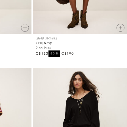
DERNIER DISPONIBLE
top
CHILA
2 couleurs
C$133
%
C$190
-30