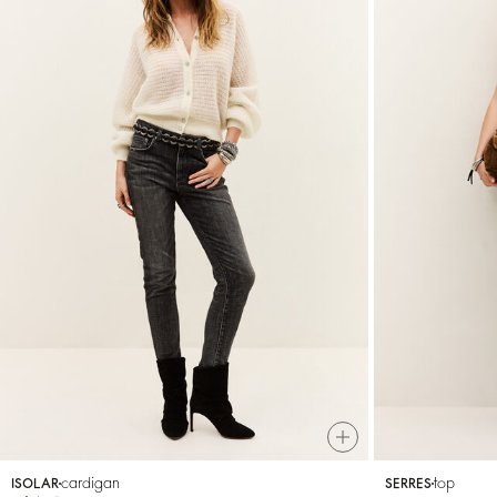
cardigan
top
ISOLAR
SERRES