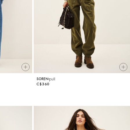
pull
SOREN
C$360