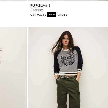
pull
FARFAELA
2 couleurs
C$192,50
%
C$385
-50