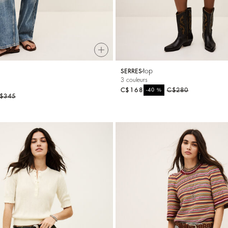
top
SERRES
3 couleurs
C$168
%
C$280
-40
$345