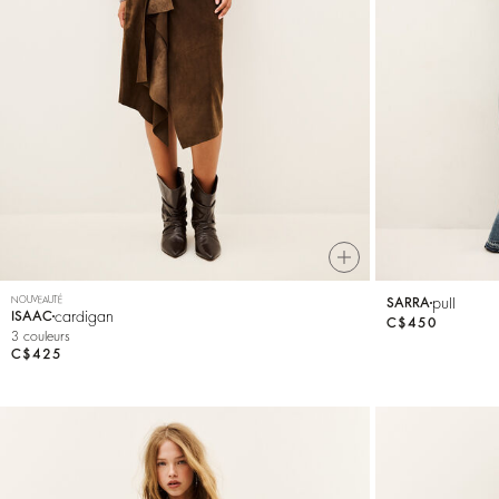
Mailles
Souliers
NOUVEAUTÉ
pull
SARRA
cardigan
ISAAC
C$450
3 couleurs
C$425