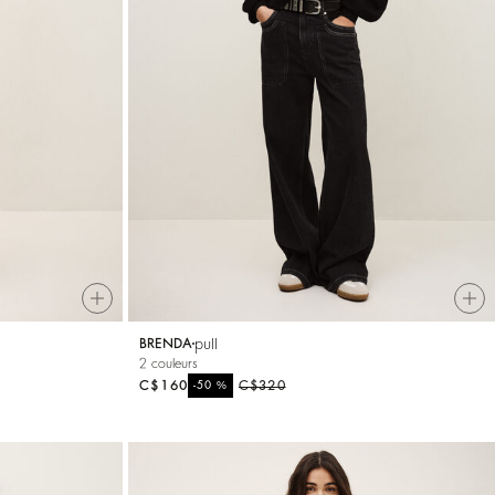
pull
BRENDA
2 couleurs
C$160
%
C$320
-50