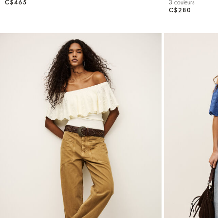
C$465
3 couleurs
C$280