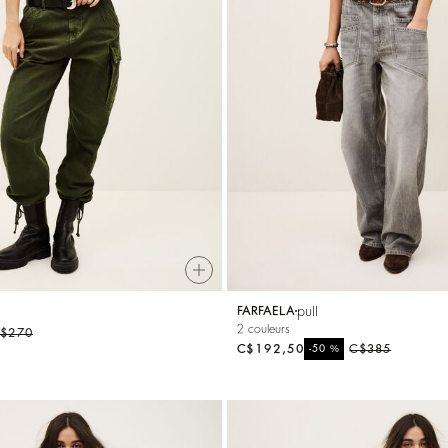
pull
FARFAELA
2 couleurs
$270
C$192,50
%
C$385
-50