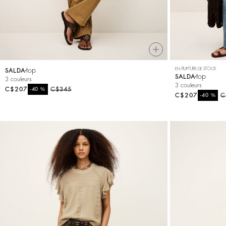
top
EN RUPTURE DE STOCK
SALDA
top
SALDA
3 couleurs
3 couleurs
C$207
%
C$345
-40
C$207
%
C
-40