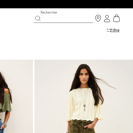
Rechercher
Filtre
ON
ABAIS
CHAUSSURES
PARTYWEAR COLLECTION
écouvrir
Découvrir
Découvrir