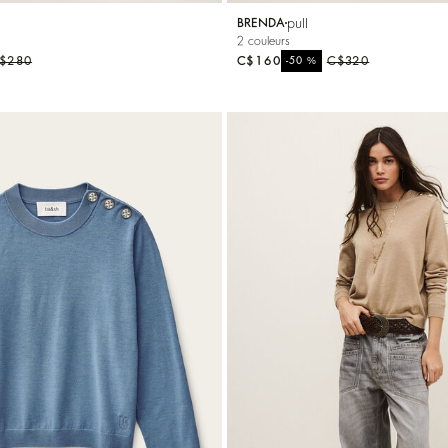
pull
BRENDA
2 couleurs
$280
C$160
%
C$320
-50