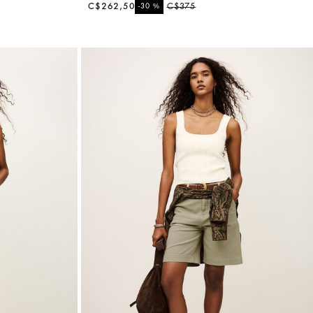
C$262,50
%
C$375
-30