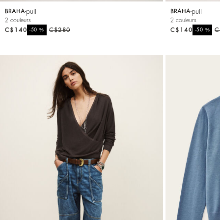
pull
pull
BRAHA
BRAHA
2 couleurs
2 couleurs
C$140
%
C$280
C$140
%
C
-50
-50