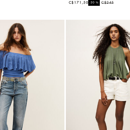
C$171,50
%
C$245
-30