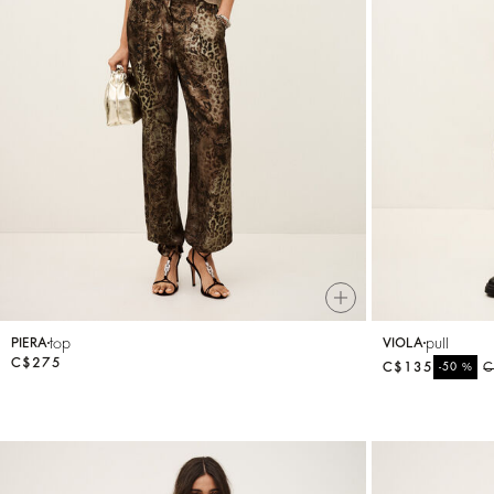
top
pull
PIERA
VIOLA
C$275
C$135
%
C
-50