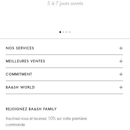
5 à 7 jours ouvrés
NOS SERVICES
Service Client
MEILLEURES VENTES
Mon Compte
Robes
COMMITMENT
Guide Des Tailles
Combinaisons
Nos Engagements
Accessibilité
BA&SH WORLD
Tops & Chemises
Opérations
Barbara & Sharon
Vestes & Manteaux
Matières
Nos Magasins
Chandails & Cardigans
REJOIGNEZ BA&SH FAMILY
Partenaires
Talents
Dos Nus
Inscrivez-vous et recevez 10% sur votre première
Circularité
commande
Nouvelle Collection
Denim