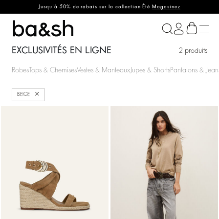
Jusqu'à 50% de rabais sur la collection Été
Magasinez
ba&sh
EXCLUSIVITÉS EN LIGNE
2 produits
Robes
Tops & Chemises
Vestes & Manteaux
Jupes & Shorts
Pantalons & Jean
Fermer
BEIGE