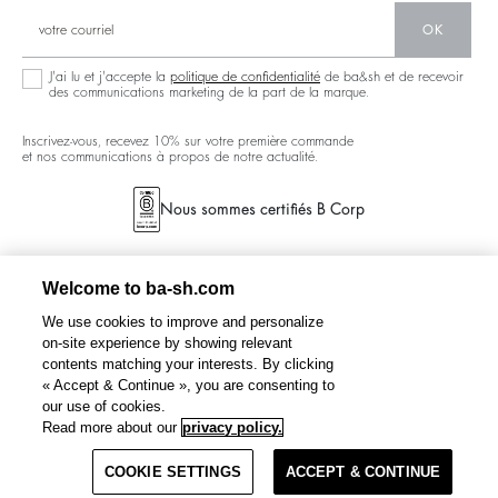
Communauté
Ba&sh Family Programme
OK
J'ai lu et j'accepte la
politique de confidentialité
de ba&sh et de recevoir
des communications marketing de la part de la marque.
Inscrivez-vous, recevez 10% sur votre première commande
et nos communications à propos de notre actualité.
Nous sommes certifiés B Corp
Welcome to ba-sh.com
We use cookies to improve and personalize
on-site experience by showing relevant
contents matching your interests. By clicking
« Accept & Continue », you are consenting to
our use of cookies.
Read more about our
privacy policy.
COOKIE SETTINGS
ACCEPT & CONTINUE
CONDITIONS GÉNÉRALES DE VENTE
POLITIQUE DE CONFIDENTIALITÉ
CANADA