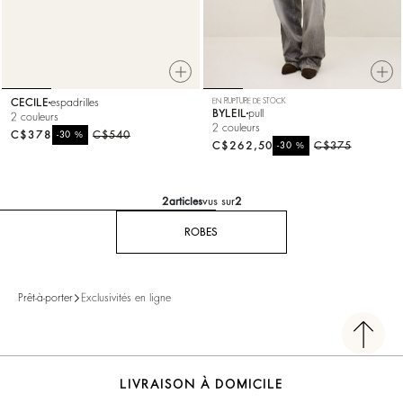
CECILE
espadrilles
EN RUPTURE DE STOCK
BYLEIL
pull
2 couleurs
2 couleurs
C$378
%
C$540
-30
C$262,50
%
C$375
-30
2
articles
vus sur
2
ROBES
Prêt-à-porter
Exclusivités en ligne
LIVRAISON À DOMICILE