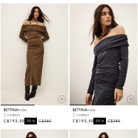
BETTINA
robe
BETTINA
robe
2 couleurs
2 couleurs
C$192,50
%
C$385
C$192,50
%
C$385
-50
-50