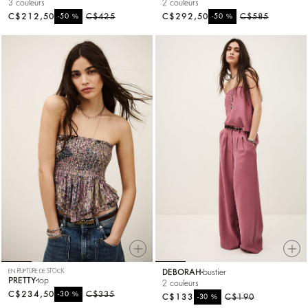
3 couleurs
2 couleurs
C$212,50
%
C$425
C$292,50
%
C$585
-50
-50
EN RUPTURE DE STOCK
DEBORAH
bustier
PRETTY
top
2 couleurs
C$234,50
%
C$335
-30
C$133
%
C$190
-30