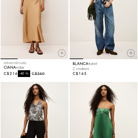
DERNIER DISPONIBLE
BLANCA
t-shirt
CIANA
robe
2 couleurs
C$216
%
C$360
C$165
-40