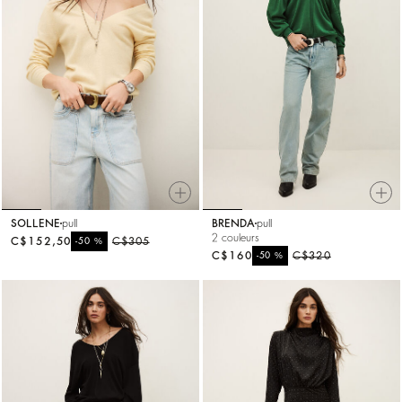
SOLLENE
pull
BRENDA
pull
2 couleurs
C$152,50
%
C$305
-50
C$160
%
C$320
-50