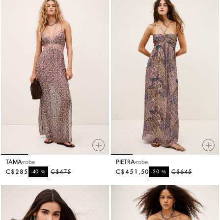
TAMA
robe
PIETRA
robe
C$285
%
C$475
C$451,50
%
C$645
-40
-30