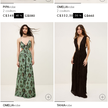
PIPA
robe
OMELIA
robe
2 couleurs
2 couleurs
C$348
%
C$580
C$332,50
%
C$665
-40
-50
OMELIA
robe
TANIA
robe