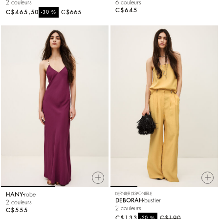
2 couleurs
6 couleurs
C$645
C$465,50
%
C$665
-30
HANY
robe
DERNIER DISPONIBLE
DEBORAH
bustier
2 couleurs
2 couleurs
C$555
C$133
%
C$190
-30