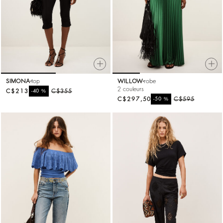
SIMONA
top
WILLOW
robe
2 couleurs
C$213
%
C$355
-40
C$297,50
%
C$595
-50