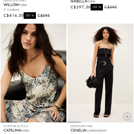
DERNIER DISPONIBLE
ISABELLA
robe
WILLOW
robe
C$297,50
%
C$595
-50
2 couleurs
C$416,50
%
C$595
-30
EN RUPTURE DE STOCK
DERNIER DISPONIBLE
CATELINA
robe
CENELIA
combinaison