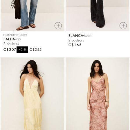
EN RUPTURE DE STOCK
BLANCA
t-shirt
SALDA
top
2 couleurs
3 couleurs
C$165
C$207
%
C$345
-40