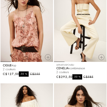
CIGUE
top
DERNIER DISPONIBLE
CENELIA
combinaison
2 couleurs
2 couleurs
C$127,50
%
C$255
-50
C$292,50
%
C$585
-50