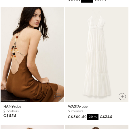
HANY
robe
WASTA
robe
2 couleurs
5 couleurs
C$555
C$500,50
%
C$715
-30