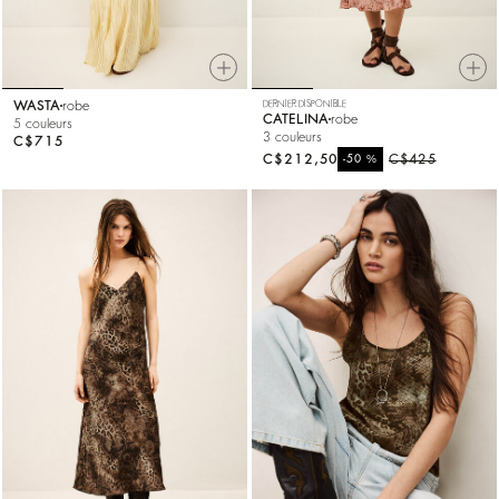
WASTA
robe
DERNIER DISPONIBLE
CATELINA
robe
5 couleurs
3 couleurs
C$715
C$212,50
%
C$425
-50