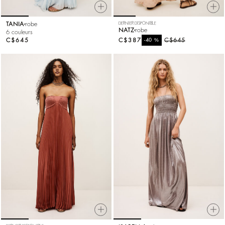
TANIA
robe
DERNIER DISPONIBLE
NATZ
robe
6 couleurs
C$645
C$387
%
C$645
-40