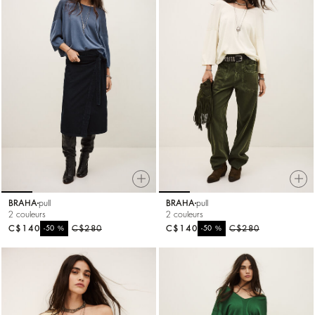
BRAHA
pull
BRAHA
pull
2 couleurs
2 couleurs
C$140
%
C$280
C$140
%
C$280
-50
-50