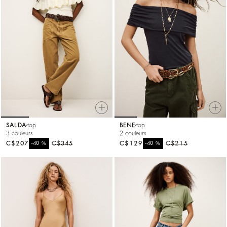
SALDA
top
BENE
top
3 couleurs
2 couleurs
C$207
%
C$345
C$129
%
C$215
-40
-40