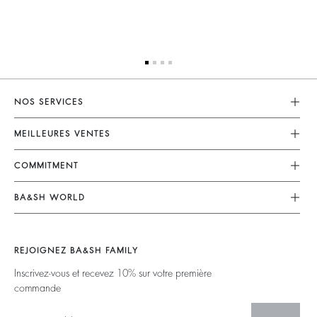
NOS SERVICES
Service Client
MEILLEURES VENTES
Mon Compte
Robes
COMMITMENT
Guide Des Tailles
Combinaisons
Nos Engagements
Accessibilité
BA&SH WORLD
Tops & Chemises
Opérations
Barbara & Sharon
Vestes & Manteaux
Matières
Nos Magasins
Chandails & Cardigans
REJOIGNEZ BA&SH FAMILY
Partenaires
Talents
Dos Nus
Inscrivez-vous et recevez 10% sur votre première
Circularité
commande
Nouvelle Collection
Denim
Communauté
Ba&sh Family Programme