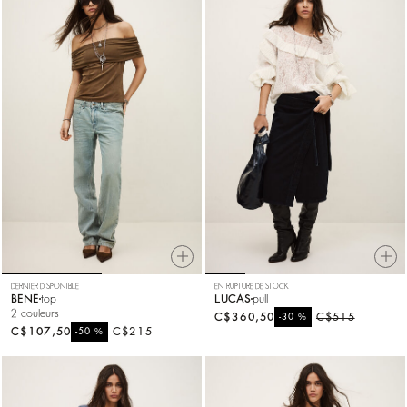
DERNIER DISPONIBLE
EN RUPTURE DE STOCK
BENE
top
LUCAS
pull
2 couleurs
C$360,50
%
C$515
-30
C$107,50
%
C$215
-50