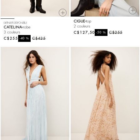
CIGUE
top
DERNIER DISPONIBLE
2 couleurs
CATELINA
robe
3 couleurs
C$127,50
%
C$255
-50
C$255
%
C$425
-40