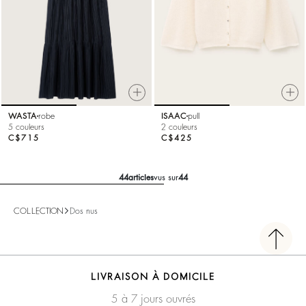
WASTA
robe
ISAAC
pull
5 couleurs
2 couleurs
C$715
C$425
44
articles
vus sur
44
COLLECTION
Dos nus
LIVRAISON À DOMICILE
5 à 7 jours ouvrés