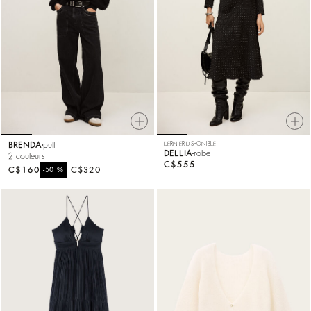
BRENDA
pull
DERNIER DISPONIBLE
DELLIA
robe
2 couleurs
C$555
C$160
%
C$320
-50