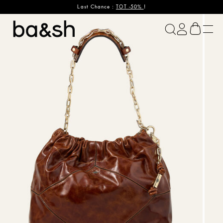
Last Chance :
TOT -50%
!
ba&sh