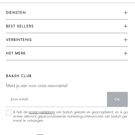
DIENSTEN
Klantenservice
BEST SELLERS
FAQ
Dresses
VERBINTENIS
Terugzenden En Terugbetaling
Jumpsuits
Onze Engagementen
Algemene Voorwaarden
HET MERK
Tops & Shirts
Duurzame Collectie
Juridische Kennisgeving
Doe Mee Aan Het Avontuur
Jackets & Coats
Materialen
Accessibility
Barbara & Sharon
Jumpers & Cardigans
BA&SH CLUB
People
Nieuwe Collectie
Backless
Meld je aan voor onze nieuwsbrief
Partners
Winkelzoeker
Denim
Circulariteit
OK
Maxi Dresses
Operaties
Ik heb de
privacyverklaring
van ba&sh gelezen en geaccepteerd, en ik ga
ermee akkoord gepersonaliseerde marketingcommunicatie van ba&sh per
e-mail te ontvangen.