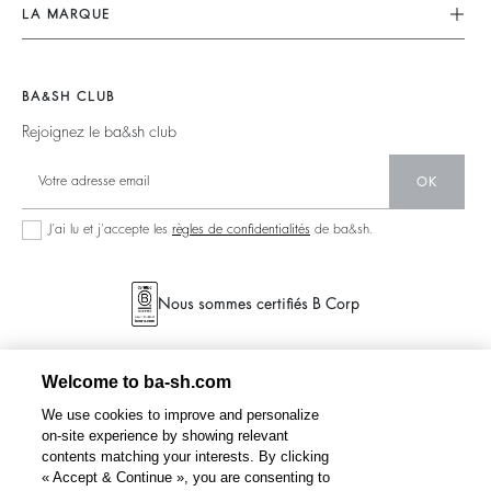
Nos Engagements
CGV
LA MARQUE
Tops & Chemises
Planète
accessibilité
Nous Rejoindre
Vestes & Manteaux
Matières
Barbara & Sharon
Pulls & Cardigans
BA&SH CLUB
Partenaires
125 Et Après
Dos Nus
Rejoignez le ba&sh club
Circularité
Nouvelle Collection
Denim
Communauté
OK
Nos Boutiques
Robes Longues
Collection Responsable
J’ai lu et j’accepte les
règles de confidentialités
de ba&sh.
Nous sommes certifiés B Corp
Welcome to ba-sh.com
We use cookies to improve and personalize
on-site experience by showing relevant
contents matching your interests. By clicking
« Accept & Continue », you are consenting to