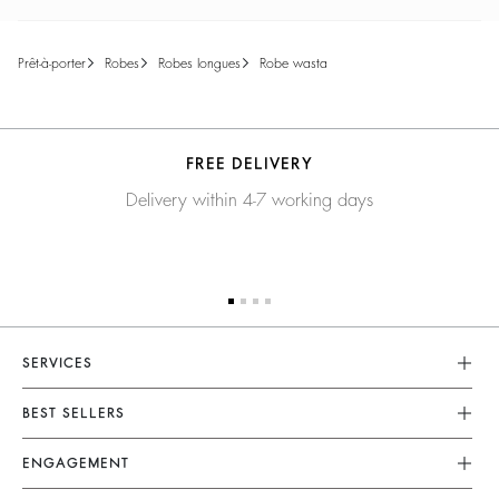
prêt-à-porter
robes
robes longues
robe wasta
FREE DELIVERY
Delivery within 4-7 working days
SERVICES
Service Client
BEST SELLERS
FAQ
Robes
ENGAGEMENT
Retours Et Remboursements
Combinaisons