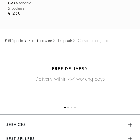
CAYA
sandales
2 couleurs
€ 250
prêt-à-porter
combinaisons
jumpsuits
combinaison jema
FREE DELIVERY
Delivery within 4-7 working days
SERVICES
Service Client
BEST SELLERS