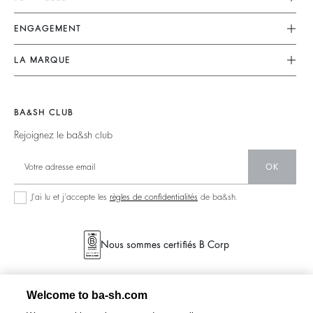
FAQ
Robes
ENGAGEMENT
Retours Et Remboursements
Combinaisons
Nos Engagements
CGV
LA MARQUE
Tops & Chemises
Planète
accessibilité
Nous Rejoindre
Vestes & Manteaux
Matières
Barbara & Sharon
Pulls & Cardigans
BA&SH CLUB
Partenaires
125 Et Après
Dos Nus
Rejoignez le ba&sh club
Circularité
Nouvelle Collection
Denim
Communauté
OK
Nos Boutiques
Robes Longues
Collection Responsable
J’ai lu et j’accepte les
règles de confidentialités
de ba&sh.
Nous sommes certifiés B Corp
Welcome to ba-sh.com