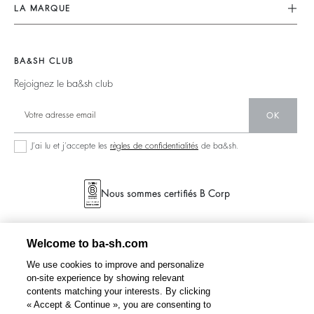
Nos Engagements
CGV
LA MARQUE
Tops & Chemises
Planète
accessibilité
Nous Rejoindre
Vestes & Manteaux
Matières
Barbara & Sharon
Pulls & Cardigans
BA&SH CLUB
Partenaires
125 Et Après
Dos Nus
Rejoignez le ba&sh club
Circularité
Nouvelle Collection
Denim
Communauté
OK
Nos Boutiques
Robes Longues
Collection Responsable
J’ai lu et j’accepte les
règles de confidentialités
de ba&sh.
Nous sommes certifiés B Corp
Welcome to ba-sh.com
We use cookies to improve and personalize
on-site experience by showing relevant
contents matching your interests. By clicking
« Accept & Continue », you are consenting to