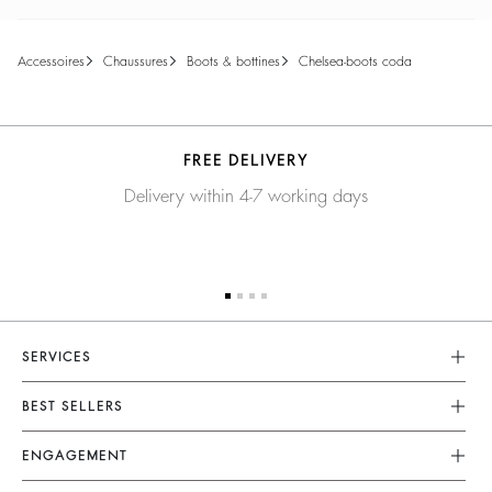
accessoires
chaussures
boots & bottines
chelsea-boots coda
FREE DELIVERY
Delivery within 4-7 working days
SERVICES
Service Client
BEST SELLERS
FAQ
Robes
ENGAGEMENT
Retours Et Remboursements
Combinaisons