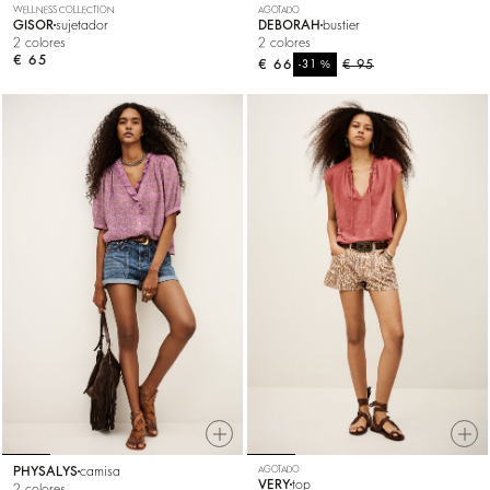
WELLNESS COLLECTION
AGOTADO
GISOR
sujetador
DEBORAH
bustier
2 colores
2 colores
€ 65
€ 66
%
€ 95
-31
PHYSALYS
camisa
AGOTADO
VERY
top
2 colores