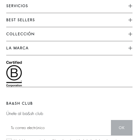
SERVICIOS
Servicio Al Cliente
BEST SELLERS
FAQ
Vestidos
COLLECCIÓN
Devoluciones & Reembolsos
Faldas
Nueva Collección
Encuentre Su Talla
LA MARCA
Tops & Camisas
Ropa
Aviso Legal
Únete A La Aventura
Jerséis & Cardigans
Sostenible
Términos & Condiciones
Barbara & Sharon
Chaquetas & Capas
Accessorios
Accesibilidad
125 Et Après
Bolsos Teddy
Bolsos
Nueva Colección
Botas
Zapatos
Localizador De Tiendas
Joyas
BA&SH CLUB
Únete al ba&sh club
OK