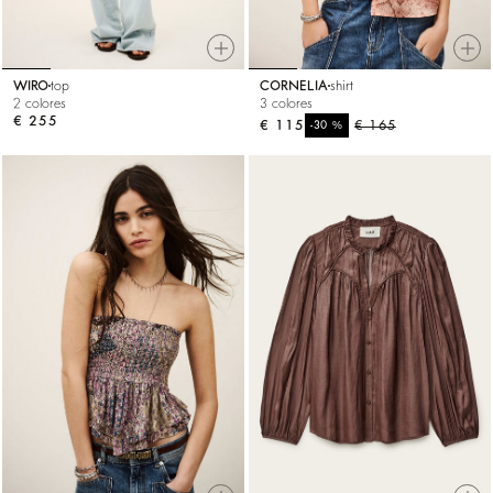
WIRO
top
CORNELIA
shirt
2 colores
3 colores
€ 255
€ 115
%
€ 165
-30