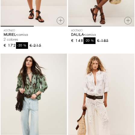
AGOTADO
AGOTADO
MURIEL
camisa
DALILA
camisa
2 colores
€ 148
%
€ 185
-20
€ 172
%
€ 215
-20