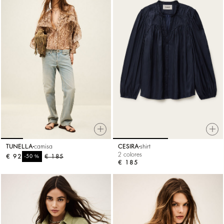
TUNELLA
camisa
CESIRA
shirt
2 colores
€ 92
%
€ 185
-50
€ 185