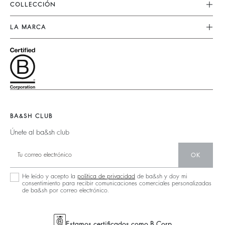
Vestidos
COLLECCIÓN
Devoluciones & Reembolsos
Faldas
Nueva Collección
Encuentre Su Talla
LA MARCA
Tops & Camisas
Ropa
Aviso Legal
Únete A La Aventura
Jerséis & Cardigans
Sostenible
Términos & Condiciones
Barbara & Sharon
Chaquetas & Capas
Accessorios
Accesibilidad
125 Et Après
Bolsos Teddy
Bolsos
Nueva Colección
Botas
Zapatos
Localizador De Tiendas
Joyas
BA&SH CLUB
Únete al ba&sh club
OK
He leído y acepto la
política de privacidad
de ba&sh y doy mi
consentimiento para recibir comunicaciones comerciales personalizadas
de ba&sh por correo electrónico.
Estamos certificados como B Corp