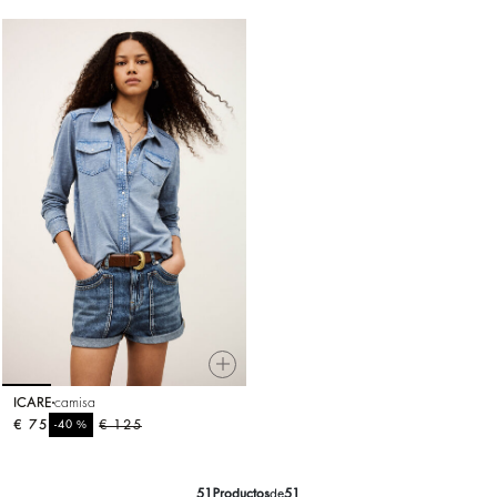
ICARE
camisa
€ 75
%
€ 125
-40
51
Productos
de
51