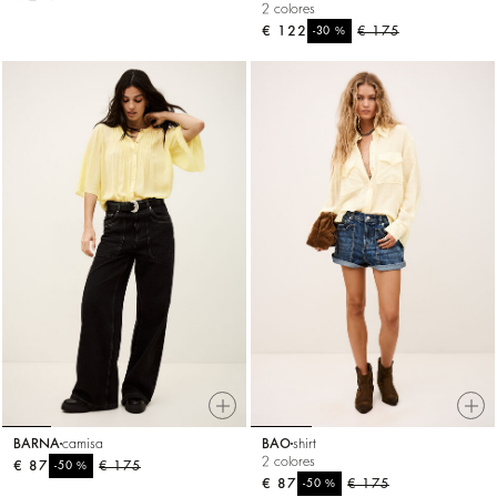
2 colores
€ 122
%
€ 175
-30
BARNA
camisa
BAO
shirt
2 colores
€ 87
%
€ 175
-50
€ 87
%
€ 175
-50