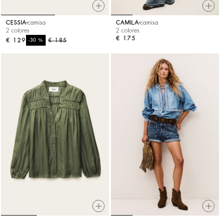
CESSIA
camisa
CAMILA
camisa
2 colores
2 colores
€ 175
€ 129
%
€ 185
-30