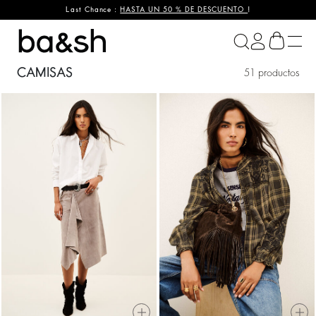
Last Chance :
HASTA UN 50 % DE DESCUENTO
!
ba&sh
CAMISAS
51 productos