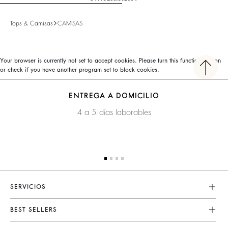
Tops & Camisas
CAMISAS
Your browser is currently not set to accept cookies. Please turn this functionality on
or check if you have another program set to block cookies.
ENTREGA A DOMICILIO
4 a 5 días laborables
SERVICIOS
Servicio Al Cliente
BEST SELLERS
FAQ