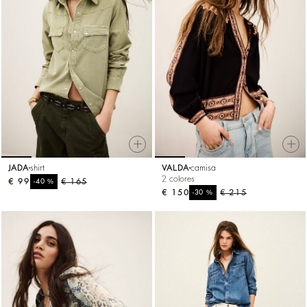
JADA
shirt
VALDA
camisa
2 colores
€ 99
%
€ 165
-40
€ 150
%
€ 215
-30