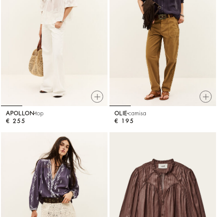
APOLLON
top
OLIE
camisa
€ 255
€ 195