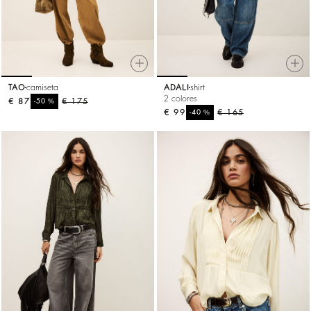
TAO
camiseta
ADALI
shirt
2 colores
€ 87
%
€ 175
-50
€ 99
%
€ 165
-40