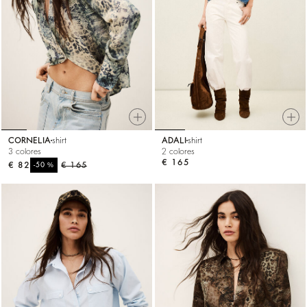
CORNELIA
shirt
ADALI
shirt
3 colores
2 colores
€ 165
€ 82
%
€ 165
-50