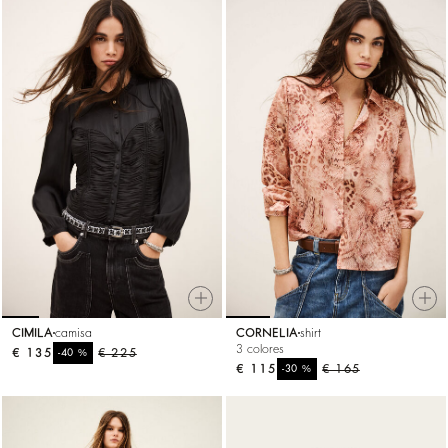
CIMILA
camisa
CORNELIA
shirt
3 colores
€ 135
%
€ 225
-40
€ 115
%
€ 165
-30