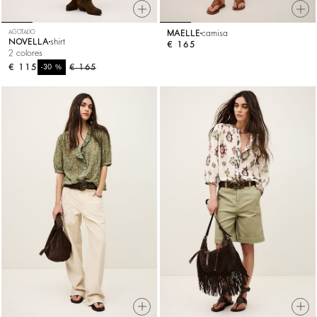
AGOTADO
MAELLE
camisa
NOVELLA
shirt
€ 165
2 colores
€ 115
%
€ 165
-30