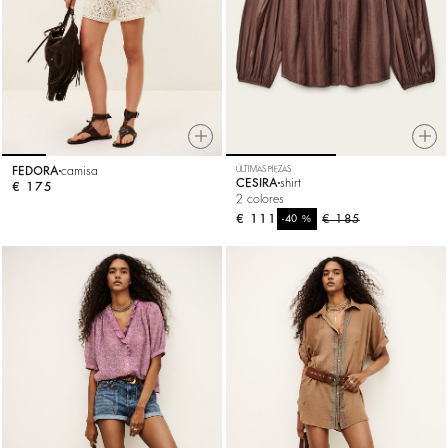
FEDORA
camisa
ÚLTIMAS PIEZAS
CESIRA
shirt
€ 175
2 colores
€ 111
%
€ 185
-40