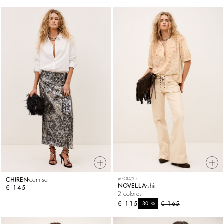
CHIREN
camisa
AGOTADO
NOVELLA
shirt
€ 145
2 colores
€ 115
%
€ 165
-30