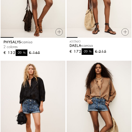
PHYSALYS
camisa
AGOTADO
DAELA
camisa
2 colores
€ 172
%
€ 215
-20
€ 132
%
€ 165
-20