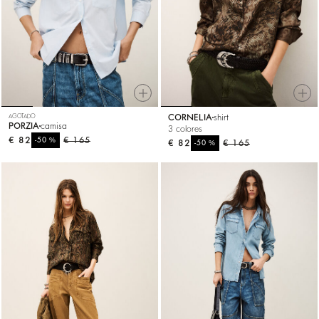
AGOTADO
CORNELIA
shirt
PORZIA
camisa
3 colores
€ 82
%
€ 165
-50
€ 82
%
€ 165
-50