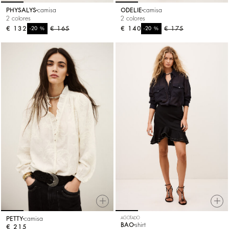
PHYSALYS
camisa
ODELIE
camisa
2 colores
2 colores
€ 132
%
€ 165
€ 140
%
€ 175
-20
-20
PETTY
camisa
AGOTADO
BAO
shirt
€ 215