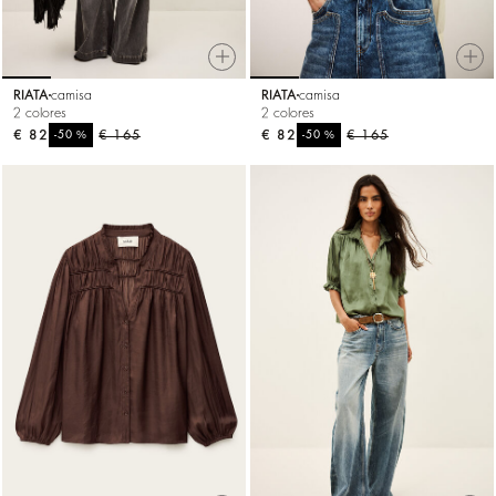
RIATA
camisa
RIATA
camisa
2 colores
2 colores
€ 82
%
€ 165
€ 82
%
€ 165
-50
-50