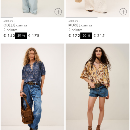
AGOTADO
AGOTADO
ODELIE
camisa
MURIEL
camisa
2 colores
2 colores
€ 140
%
€ 175
€ 172
%
€ 215
-20
-20