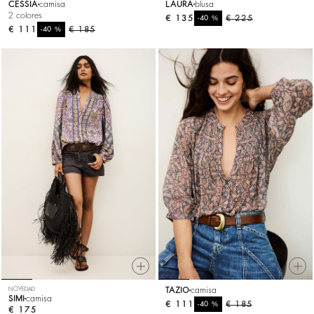
CESSIA
camisa
LAURA
blusa
2 colores
€ 135
%
€ 225
-40
€ 111
%
€ 185
-40
NOVEDAD
TAZIO
camisa
SIMI
camisa
€ 111
%
€ 185
-40
€ 175