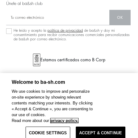
Únete al ba&sh club
OK
He leído y acepto la
política de privacidad
de ba&sh y doy mi
consentimiento para recibir comunicaciones comerciales personalizadas
de ba&sh por correo electrónico.
Estamos certificados como B Corp
Welcome to ba-sh.com
We use cookies to improve and personalize
on-site experience by showing relevant
contents matching your interests. By clicking
« Accept & Continue », you are consenting to
our use of cookies.
PENNY
vestido midi elegante
€ 255
Read more about our
privacy policy.
COOKIE SETTINGS
SELECCIONE UNA TALLA
ACCEPT & CONTINUE
TÉRMINOS & CONDICIONES
POLÍTICA DE PRIVACIDAD
SITEMAP
SPAIN