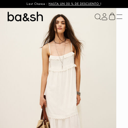
Last Chance :
HASTA UN 50 % DE DESCUENTO
!
ba&sh