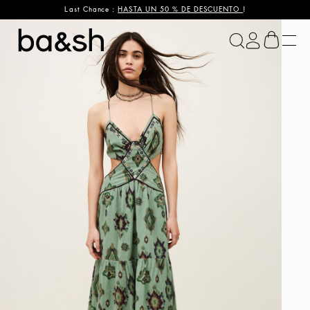
Last Chance :
HASTA UN 50 % DE DESCUENTO
!
ba&sh