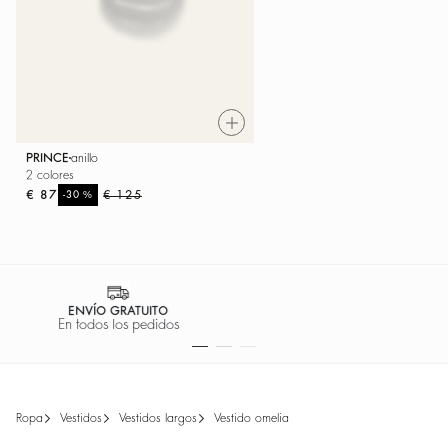
PRINCE
anillo
2 colores
€ 87
%
€ 125
-30
PAGO 100% SEGURO
Facilidad de pago
ropa
vestidos
vestidos largos
vestido omelia