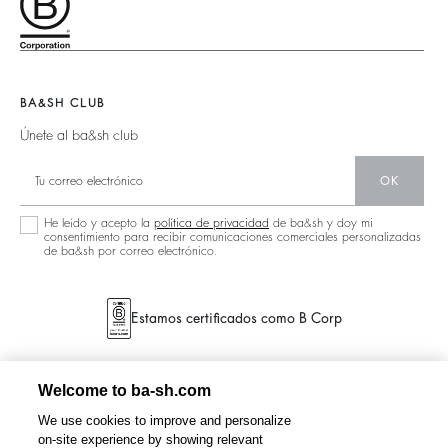
Accessorios
Accesibilidad
125 Et Après
Bolsos Teddy
Bolsos
Nueva Colección
Botas
Zapatos
Localizador De Tiendas
Joyas
BA&SH CLUB
Únete al ba&sh club
OK
He leído y acepto la
política de privacidad
de ba&sh y doy mi
consentimiento para recibir comunicaciones comerciales personalizadas
de ba&sh por correo electrónico.
Estamos certificados como B Corp
Welcome to ba-sh.com
We use cookies to improve and personalize
on-site experience by showing relevant