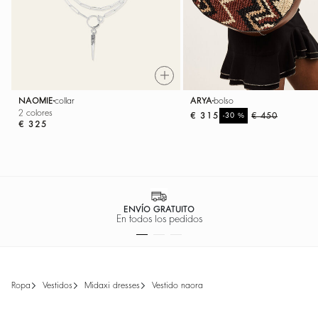
NAOMIE
collar
ARYA
bolso
2 colores
€ 315
%
€ 450
-30
€ 325
PAGO 100% SEGURO
Facilidad de pago
ropa
vestidos
midaxi dresses
vestido naora