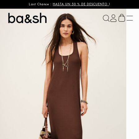
Last Chance :
HASTA UN 50 % DE DESCUENTO
!
ba&sh