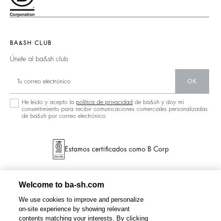
125 Et Après
Bolsos Teddy
Bolsos
Nueva Colección
Botas
Zapatos
Localizador De Tiendas
Joyas
BA&SH CLUB
Únete al ba&sh club
OK
He leído y acepto la
política de privacidad
de ba&sh y doy mi
consentimiento para recibir comunicaciones comerciales personalizadas
de ba&sh por correo electrónico.
Estamos certificados como B Corp
Welcome to ba-sh.com
We use cookies to improve and personalize
on-site experience by showing relevant
contents matching your interests. By clicking