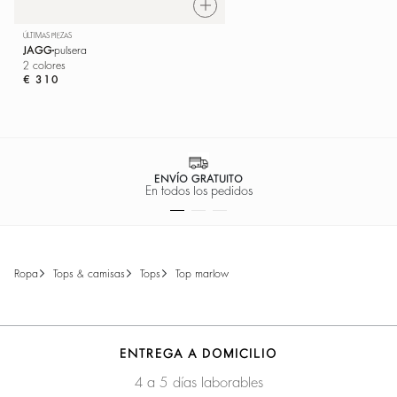
ÚLTIMAS PIEZAS
JAGG
pulsera
2 colores
€ 310
PAGO 100% SEGURO
Facilidad de pago
ropa
tops & camisas
tops
top marlow
ENTREGA A DOMICILIO
4 a 5 días laborables