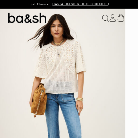
Last Chance :
HASTA UN 50 % DE DESCUENTO
!
ba&sh