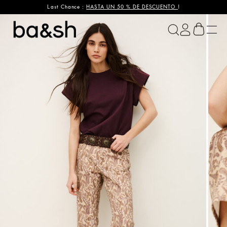
Last Chance :
HASTA UN 50 % DE DESCUENTO
!
ba&sh