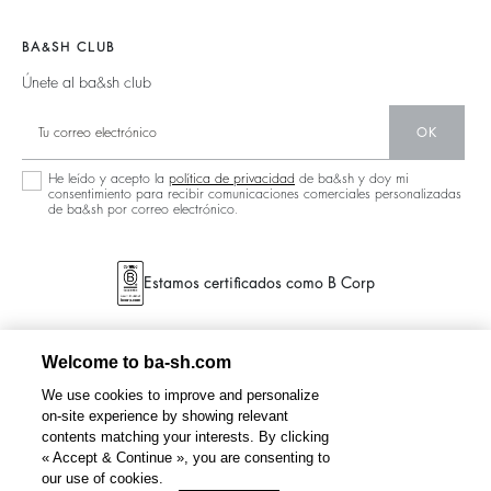
Zapatos
Localizador De Tiendas
Joyas
BA&SH CLUB
Únete al ba&sh club
OK
He leído y acepto la
política de privacidad
de ba&sh y doy mi
consentimiento para recibir comunicaciones comerciales personalizadas
de ba&sh por correo electrónico.
Estamos certificados como B Corp
Welcome to ba-sh.com
We use cookies to improve and personalize
on-site experience by showing relevant
contents matching your interests. By clicking
« Accept & Continue », you are consenting to
our use of cookies.