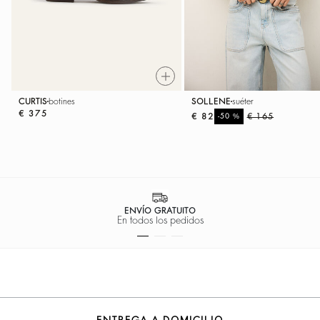
CURTIS
botines
SOLLENE
suéter
€ 375
€ 82
%
€ 165
-50
ENVÍO GRATUITO
En todos los pedidos