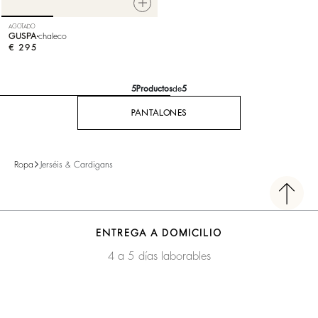
AGOTADO
GUSPA
chaleco
€ 295
5
Productos
de
5
PANTALONES
Ropa
Jerséis & Cardigans
ENTREGA A DOMICILIO
4 a 5 días laborables