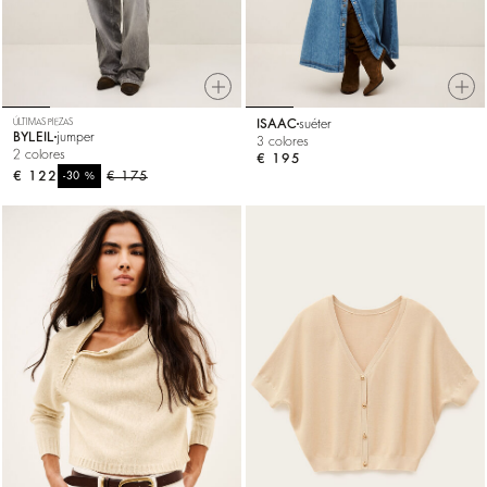
ÚLTIMAS PIEZAS
ISAAC
suéter
BYLEIL
jumper
3 colores
2 colores
€ 195
€ 122
%
€ 175
-30