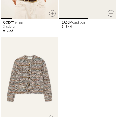
CORVY
jumper
BASEM
cárdigan
3 colores
€ 140
€ 325