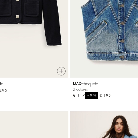
ta
chaqueta
MAX
2 colores
 295
€ 117
%
€ 195
-40