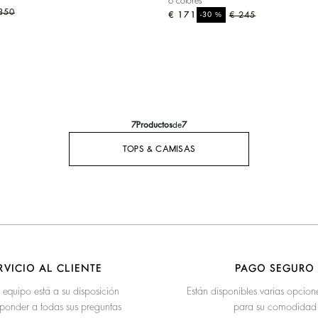
6 colores
350
€ 171
%
€ 245
-30
7
Productos
de
7
TOPS & CAMISAS
RVICIO AL CLIENTE
PAGO SEGURO
 equipo está a su disposición
Están disponibles varias opcio
ponder a todas sus preguntas
para su comodidad