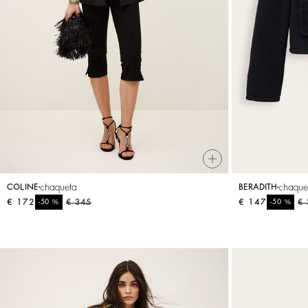
VER TODO
Sweatshirts
Zapatos
chaqueta
chaque
COLINE
BERADITH
€ 172
%
€ 345
€ 147
%
€
-50
-50