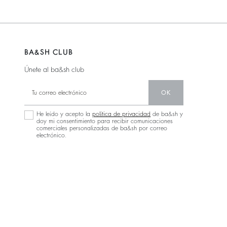
BA&SH CLUB
Únete al ba&sh club
OK
He leído y acepto la
política de privacidad
de ba&sh y
doy mi consentimiento para recibir comunicaciones
comerciales personalizadas de ba&sh por correo
electrónico.