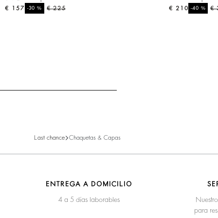
€ 157
%
€ 225
€ 210
%
€ 
-30
-40
Last chance
Chaquetas & Capas
ENTREGA A DOMICILIO
SE
4 a 5 días laborables
Nuestro
para res