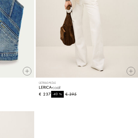
ÚLTIMAS PIEZAS
coat
LERICA
€ 237
%
€ 395
-40