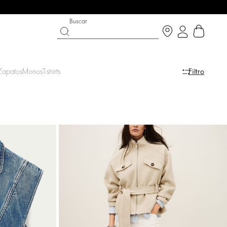
Buscar
Zapatos
Monos
T-shirts
Filtro
A
ST CHANCE
ZAPATOS
COLECCIÓN PARTYWEAR
scubrir
Descubrir
Descubrir