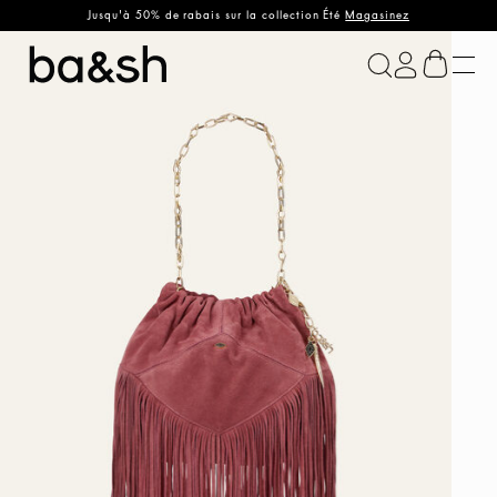
Jusqu'à 50% de rabais sur la collection Été
Magasinez
ba&sh