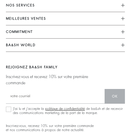
NOS SERVICES
Service Client
MEILLEURES VENTES
Mon Compte
Robes
COMMITMENT
Guide Des Tailles
Combinaisons
Nos Engagements
Accessibilité
BA&SH WORLD
Tops & Chemises
Opérations
Barbara & Sharon
Vestes & Manteaux
Matières
Nos Magasins
Chandails & Cardigans
REJOIGNEZ BA&SH FAMILY
Partenaires
Talents
Dos Nus
Inscrivez-vous et recevez 10% sur votre première
Circularité
commande
Nouvelle Collection
Denim
Communauté
Ba&sh Family Programme
OK
J'ai lu et j'accepte la
politique de confidentialité
de ba&sh et de recevoir
des communications marketing de la part de la marque.
Inscrivez-vous, recevez 10% sur votre première commande
et nos communications à propos de notre actualité.