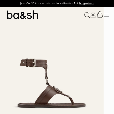
Jusqu'à 50% de rabais sur la collection Été
Magasinez
ba&sh