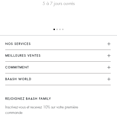
5 à 7 jours ouvrés
NOS SERVICES
Service Client
MEILLEURES VENTES
Mon Compte
Robes
COMMITMENT
Guide Des Tailles
Combinaisons
Nos Engagements
Accessibilité
BA&SH WORLD
Tops & Chemises
Opérations
Barbara & Sharon
Vestes & Manteaux
Matières
Nos Magasins
Chandails & Cardigans
REJOIGNEZ BA&SH FAMILY
Partenaires
Talents
Dos Nus
Inscrivez-vous et recevez 10% sur votre première
Circularité
commande
Nouvelle Collection
Denim