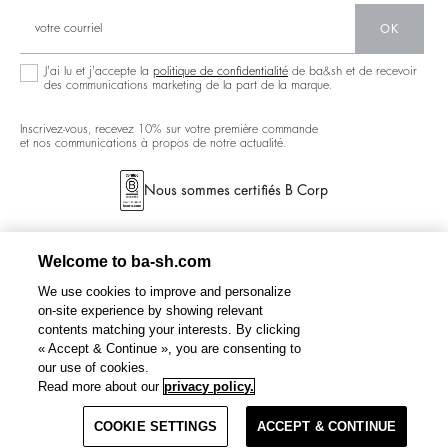
Communauté
Ba&sh Family Programme
OK
J'ai lu et j'accepte la
politique de confidentialité
de ba&sh et de recevoir
des communications marketing de la part de la marque.
Inscrivez-vous, recevez 10% sur votre première commande
et nos communications à propos de notre actualité.
Nous sommes certifiés B Corp
Welcome to ba-sh.com
We use cookies to improve and personalize
on-site experience by showing relevant
contents matching your interests. By clicking
« Accept & Continue », you are consenting to
our use of cookies.
CORFOU
sandales plates cuir
C$505
C$353,50
Read more about our
privacy policy.
%
-30
COOKIE SETTINGS
ÉPUISÉ. ME PRÉVENIR.
ACCEPT & CONTINUE
CONDITIONS GÉNÉRALES DE VENTE
POLITIQUE DE CONFIDENTIALITÉ
CANADA